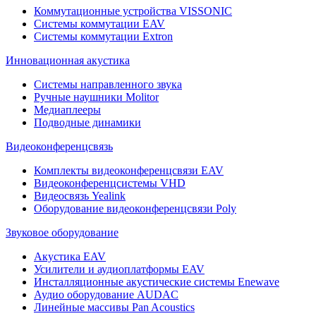
Коммутационные устройства VISSONIC
Системы коммутации EAV
Системы коммутации Extron
Инновационная акустика
Системы направленного звука
Ручные наушники Molitor
Медиаплееры
Подводные динамики
Видеоконференцсвязь
Комплекты видеоконференцсвязи EAV
Видеоконференцсистемы VHD
Видеосвязь Yealink
Оборудование видеоконференцсвязи Poly
Звуковое оборудование
Акустика EAV
Усилители и аудиоплатформы EAV
Инсталляционные акустические системы Enewave
Аудио оборудование AUDAC
Линейные массивы Pan Acoustics