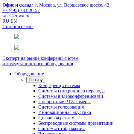
Офис и склад:
г. Москва
, ул. Варшавское шоссе, 42
+7 (495) 783-26-57
sales@riwa.ru
RU
EN
Позвоните мне
Эксперт на рынке конференц-систем
и коммутационного оборудования
Оборудование
По типу
Конференц-системы
Системы синхронного перевода
Системы видеоконференцсвязи
Поворотные PTZ-камеры
Системы голосования
Инновационная акустика
Цифровая реклама
Беспроводные системы презентации
Системы отображения
Видеостены