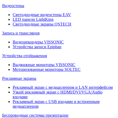
Видеостены
Светодиодные видеостены EAV
LED панели LightKing
Светодиодные экраны QSTECH
Запись и трансляция
Видеорекордеры VISSONIC
Устройства записи Epiphan
Устройства отображения
Выдвижные мониторы VISSONIC
Моторизованные мониторы SOLTEC
Рекламные экраны
Рекламный экран с медиаплеером и LAN интерфейсом
Узкий рекламный экран с HDMI/DVI/VGA/Audio
входами
Рекламный экран с USB входами и встроенным
медиаплеером
Беспроводные системы презентации