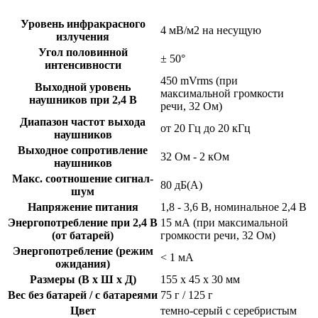
Уровень инфракрасного
4 мВ/м2 на несущую
излучения
Угол половинной
± 50°
интенсивности
450 mVrms (при
Выходной уровень
максимальной громкости
наушников при 2,4 В
речи, 32 Ом)
Диапазон частот выхода
от 20 Гц до 20 кГц
наушников
Выходное сопротивление
32 Ом - 2 кОм
наушников
Макс. соотношение сигнал-
80 дБ(А)
шум
Напряжение питания
1,8 - 3,6 В, номинальное 2,4 В
Энергопотребление при 2,4 В
15 мА (при максимальной
(от батарей)
громкости речи, 32 Ом)
Энергопотребление (режим
< 1 мА
ожидания)
Размеры (В x Ш x Д)
155 x 45 x 30 мм
Вес без батарей / с батареями
75 г / 125 г
Цвет
темно-серый с серебристым