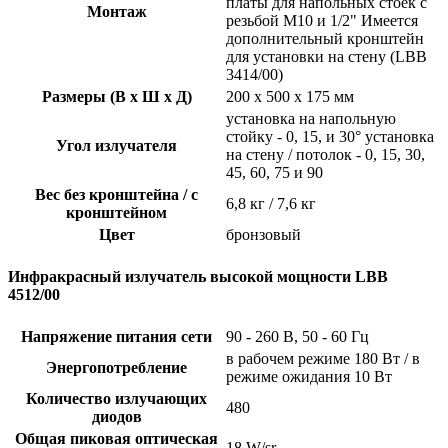
платы для напольных стоек с
Монтаж
резьбой M10 и 1/2" Имеется
дополнительный кронштейн
для установки на стену (LBB
3414/00)
Размеры (В x Ш x Д)
200 x 500 x 175 мм
установка на напольную
стойку - 0, 15, и 30° установка
Угол излучателя
на стену / потолок - 0, 15, 30,
45, 60, 75 и 90
Вес без кронштейна / с
6,8 кг / 7,6 кг
кронштейном
Цвет
бронзовый
Инфракрасный излучатель высокой мощности LBB
4512/00
Напряжение питания сети
90 - 260 В, 50 - 60 Гц
в рабочем режиме 180 Вт / в
Энергопотребление
режиме ожидания 10 Вт
Количество излучающих
480
диодов
Общая пиковая оптическая
18 W/sr