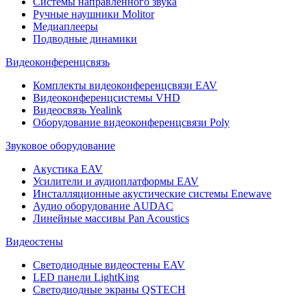
Системы направленного звука
Ручные наушники Molitor
Медиаплееры
Подводные динамики
Видеоконференцсвязь
Комплекты видеоконференцсвязи EAV
Видеоконференцсистемы VHD
Видеосвязь Yealink
Оборудование видеоконференцсвязи Poly
Звуковое оборудование
Акустика EAV
Усилители и аудиоплатформы EAV
Инсталляционные акустические системы Enewave
Аудио оборудование AUDAC
Линейные массивы Pan Acoustics
Видеостены
Светодиодные видеостены EAV
LED панели LightKing
Светодиодные экраны QSTECH