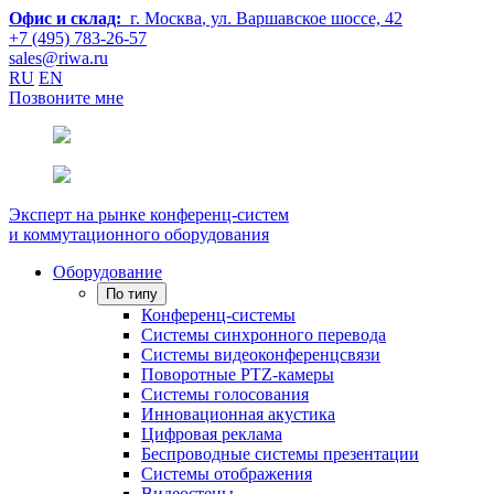
Офис и склад:
г. Москва
, ул. Варшавское шоссе, 42
+7 (495) 783-26-57
sales@riwa.ru
RU
EN
Позвоните мне
Эксперт на рынке конференц-систем
и коммутационного оборудования
Оборудование
По типу
Конференц-системы
Системы синхронного перевода
Системы видеоконференцсвязи
Поворотные PTZ-камеры
Системы голосования
Инновационная акустика
Цифровая реклама
Беспроводные системы презентации
Системы отображения
Видеостены