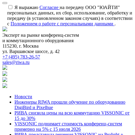
Я выражаю
Согласие
на передачу ООО "ЮАЙТИ"
персональных данных, их сбор, использование, обработку и
передачу (в установленном законом случаях) в соответствии
с
Положением о работе с персональными данными
.
Эксперт на рынке конференц-систем
и коммутационного оборудования
115230, г. Москва
ул. Варшавское шоссе, д. 42
+7 (495) 783-26-57
sales@riwa.ru
Новости
Инженеры RIWA прошли обучение по оборудованию
DigiBird и Pixelhue
РИВА снизила цены на всю коммутацию VISSONIC от
15 до 30%
VISSONIC поднимает стоимость конференц-систем
примерно на 5% с 15 июля 2026
РИВА представила решения VISSONIC на Prolight +