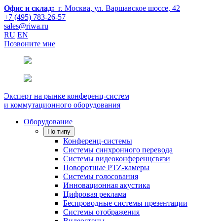
Офис и склад:
г. Москва
, ул. Варшавское шоссе, 42
+7 (495) 783-26-57
sales@riwa.ru
RU
EN
Позвоните мне
Эксперт на рынке конференц-систем
и коммутационного оборудования
Оборудование
По типу
Конференц-системы
Системы синхронного перевода
Системы видеоконференцсвязи
Поворотные PTZ-камеры
Системы голосования
Инновационная акустика
Цифровая реклама
Беспроводные системы презентации
Системы отображения
Видеостены