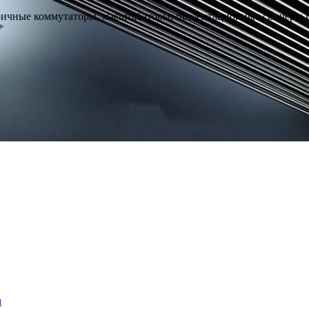
ные коммутаторы, масштабаторы, презентационные свичеры и у
м