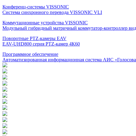
Конференц-системы VISSONIC
Система синхронного перевода VISSONIC VLI
Коммутационные устройства VISSONIC
Модульный гибридный матричный коммутатор-контроллер ви
Поворотные PTZ-камеры EAV
EAV-UHD800 серия PTZ-камер 4К60
Программное обеспечение
Автоматизированная информационная система АИС «Голосов