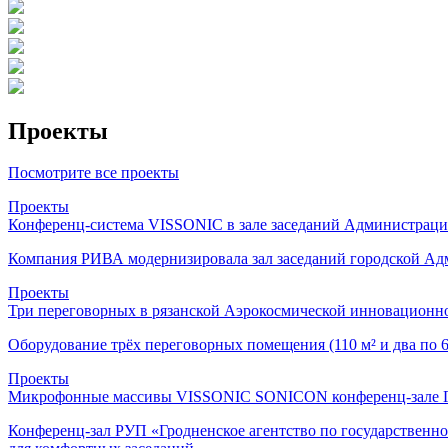
Проекты
Посмотрите все проекты
Проекты
Конференц-система VISSONIC в зале заседаний Администраци
Компания РИВА модернизировала зал заседаний городской Адм
Проекты
Три переговорных в рязанской Аэрокосмической инновационн
Оборудование трёх переговорных помещения (110 м² и два по 
Проекты
Микрофонные массивы VISSONIC SONICON конференц-зале Гро
Конференц-зал РУП «Гродненское агентство по государствен