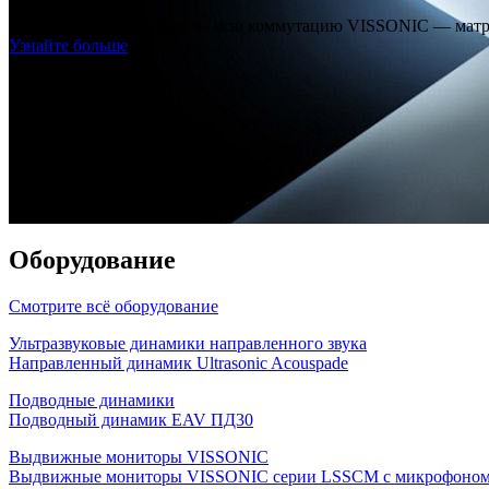
Снизили цены навсегда на всю коммутацию VISSONIC — матрич
Узнайте больше
Оборудование
Смотрите всё оборудование
Ультразвуковые динамики направленного звука
Направленный динамик Ultrasonic Acouspade
Подводные динамики
Подводный динамик EAV ПД30
Выдвижные мониторы VISSONIC
Выдвижные мониторы VISSONIC серии LSSCM с микрофоно