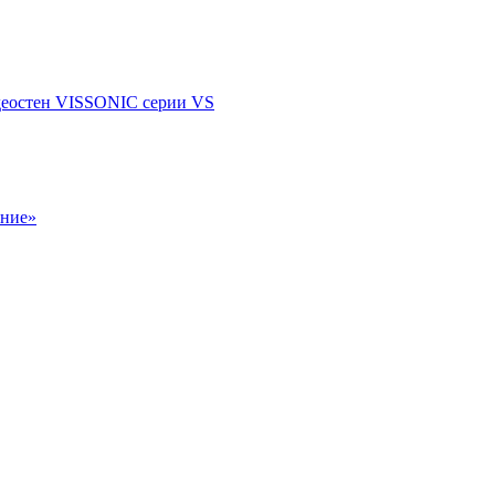
деостен VISSONIC серии VS
ание»