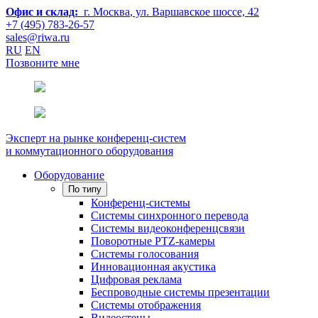
Офис и склад:
г. Москва
, ул. Варшавское шоссе, 42
+7 (495) 783-26-57
sales@riwa.ru
RU
EN
Позвоните мне
Эксперт на рынке конференц-систем
и коммутационного оборудования
Оборудование
По типу
Конференц-системы
Системы синхронного перевода
Системы видеоконференцсвязи
Поворотные PTZ-камеры
Системы голосования
Инновационная акустика
Цифровая реклама
Беспроводные системы презентации
Системы отображения
Видеостены