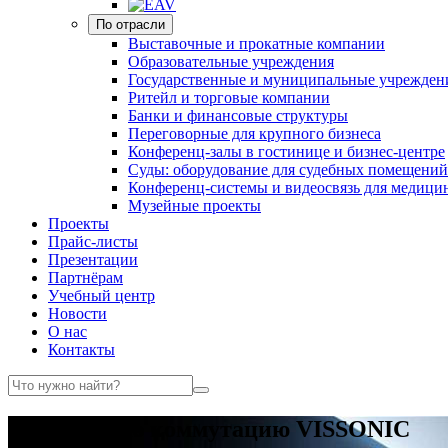
По отрасли
Выставочные и прокатные компании
Образовательные учреждения
Государственные и муниципальные учрежден
Ритейл и торговые компании
Банки и финансовые структуры
Переговорные для крупного бизнеса
Конференц-залы в гостинице и бизнес-центре
Суды: оборудование для судебных помещений
Конференц-системы и видеосвязь для медици
Музейные проекты
Проекты
Прайс-листы
Презентации
Партнёрам
Учебный центр
Новости
О нас
Контакты
-30% на всю коммутацию VISSONIC