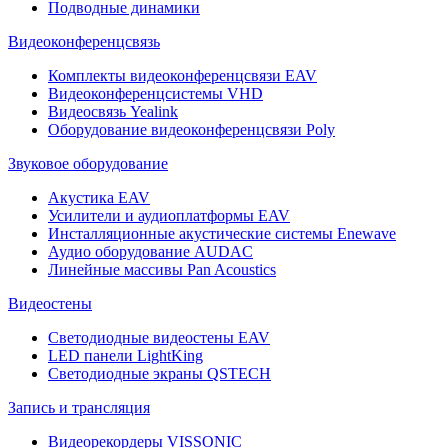
Подводные динамики
Видеоконференцсвязь
Комплекты видеоконференцсвязи EAV
Видеоконференцсистемы VHD
Видеосвязь Yealink
Оборудование видеоконференцсвязи Poly
Звуковое оборудование
Акустика EAV
Усилители и аудиоплатформы EAV
Инсталляционные акустические системы Enewave
Аудио оборудование AUDAC
Линейные массивы Pan Acoustics
Видеостены
Светодиодные видеостены EAV
LED панели LightKing
Светодиодные экраны QSTECH
Запись и трансляция
Видеорекордеры VISSONIC