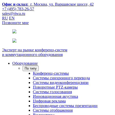
Офис и склад:
г. Москва
, ул. Варшавское шоссе, 42
+7 (495) 783-26-57
sales@riwa.ru
RU
EN
Позвоните мне
Эксперт на рынке конференц-систем
и коммутационного оборудования
Оборудование
По типу
Конференц-системы
Системы синхронного перевода
Системы видеоконференцсвязи
Поворотные PTZ-камеры
Системы голосования
Инновационная акустика
Цифровая реклама
Беспроводные системы презентации
Системы отображения
Видеостены