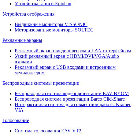
Устройства записи Epiphan
Устройства отображения
Выдвижные мониторы VISSONIC
Моторизованные мониторы SOLTEC
Рекламные экраны
Рекламный экран с медиаплеером и LAN интерфейсом
Узкий рекламный экран с HDMI/DVI/VGA/Audio
входами
Рекламный экран с USB входами и встроенным
медиаплеером
Беспроводные системы презентации
Беспроводная система видеопрезентации EAV BYOM
Беспроводная система презентации Barco ClickShare
Интерактивная система для совместной работы Kramer
VIA
Голосование
Система голосования EAV VT2