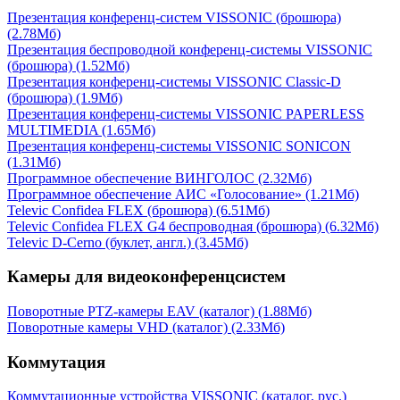
Презентация конференц-систем VISSONIC (брошюра)
(2.78Мб)
Презентация беспроводной конференц-системы VISSONIC
(брошюра)
(1.52Мб)
Презентация конференц-системы VISSONIC Classic-D
(брошюра)
(1.9Мб)
Презентация конференц-системы VISSONIC PAPERLESS
MULTIMEDIA
(1.65Мб)
Презентация конференц-системы VISSONIC SONICON
(1.31Мб)
Программное обеспечение ВИНГОЛОС
(2.32Мб)
Программное обеспечение АИС «Голосование»
(1.21Мб)
Televic Confidea FLEX (брошюра)
(6.51Мб)
Televic Confidea FLEX G4 беспроводная (брошюра)
(6.32Мб)
Televic D-Cerno (буклет, англ.)
(3.45Мб)
Камеры для видеоконференцсистем
Поворотные PTZ-камеры EAV (каталог)
(1.88Мб)
Поворотные камеры VHD (каталог)
(2.33Мб)
Коммутация
Коммутационные устройства VISSONIC (каталог, рус.)