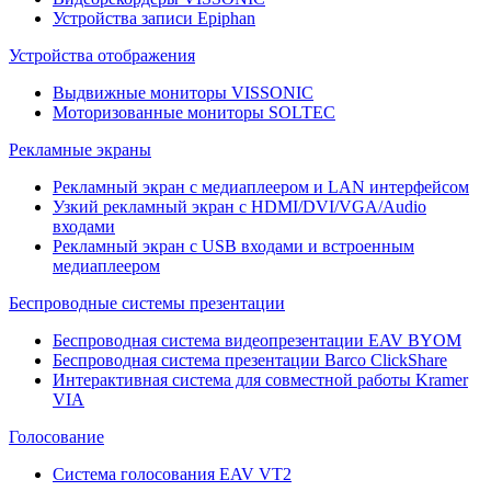
Устройства записи Epiphan
Устройства отображения
Выдвижные мониторы VISSONIC
Моторизованные мониторы SOLTEC
Рекламные экраны
Рекламный экран с медиаплеером и LAN интерфейсом
Узкий рекламный экран с HDMI/DVI/VGA/Audio
входами
Рекламный экран с USB входами и встроенным
медиаплеером
Беспроводные системы презентации
Беспроводная система видеопрезентации EAV BYOM
Беспроводная система презентации Barco ClickShare
Интерактивная система для совместной работы Kramer
VIA
Голосование
Система голосования EAV VT2