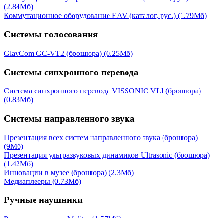
(2.84Мб)
Коммутационное оборудование EAV (каталог, рус.)
(1.79Мб)
Системы голосования
GlavCom GC-VT2 (брошюра)
(0.25Мб)
Системы синхронного перевода
Система синхронного перевода VISSONIC VLI (брошюра)
(0.83Мб)
Системы направленного звука
Презентация всех систем направленного звука (брошюра)
(9Мб)
Презентация ультразвуковых динамиков Ultrasonic (брошюра)
(1.42Мб)
Инновации в музее (брошюра)
(2.3Мб)
Медиаплееры
(0.73Мб)
Ручные наушники