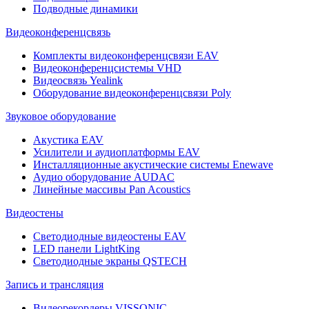
Подводные динамики
Видеоконференцсвязь
Комплекты видеоконференцсвязи EAV
Видеоконференцсистемы VHD
Видеосвязь Yealink
Оборудование видеоконференцсвязи Poly
Звуковое оборудование
Акустика EAV
Усилители и аудиоплатформы EAV
Инсталляционные акустические системы Enewave
Аудио оборудование AUDAC
Линейные массивы Pan Acoustics
Видеостены
Светодиодные видеостены EAV
LED панели LightKing
Светодиодные экраны QSTECH
Запись и трансляция
Видеорекордеры VISSONIC