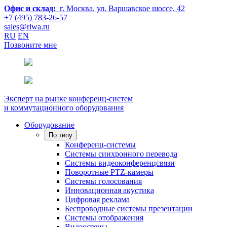
Офис и склад:
г. Москва
, ул. Варшавское шоссе, 42
+7 (495) 783-26-57
sales@riwa.ru
RU
EN
Позвоните мне
Эксперт на рынке конференц-систем
и коммутационного оборудования
Оборудование
По типу
Конференц-системы
Системы синхронного перевода
Системы видеоконференцсвязи
Поворотные PTZ-камеры
Системы голосования
Инновационная акустика
Цифровая реклама
Беспроводные системы презентации
Системы отображения
Видеостены