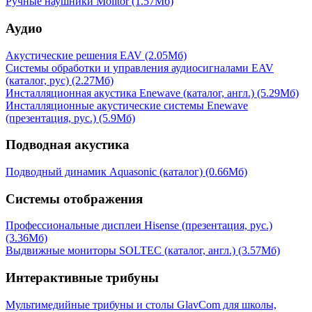
Ручные наушники Molitor
(1.57Мб)
Аудио
Акустические решения EAV
(2.05Мб)
Системы обработки и управления аудиосигналами EAV
(каталог, рус)
(2.27Мб)
Инсталляционная акустика Enewave (каталог, англ.)
(5.29Мб)
Инсталляционные акустические системы Enewave
(презентация, рус.)
(5.9Мб)
Подводная акустика
Подводный динамик Aquasonic (каталог)
(0.66Мб)
Системы отображения
Профессиональные дисплеи Hisense (презентация, рус.)
(3.36Мб)
Выдвижные мониторы SOLTEC (каталог, англ.)
(3.57Мб)
Интерактивные трибуны
Мультимедийные трибуны и столы GlavCom для школы,