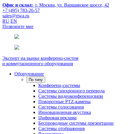
Офис и склад:
г. Москва
, ул. Варшавское шоссе, 42
+7 (495) 783-26-57
sales@riwa.ru
RU
EN
Позвоните мне
Эксперт на рынке конференц-систем
и коммутационного оборудования
Оборудование
По типу
Конференц-системы
Системы синхронного перевода
Системы видеоконференцсвязи
Поворотные PTZ-камеры
Системы голосования
Инновационная акустика
Цифровая реклама
Беспроводные системы презентации
Системы отображения
Видеостены