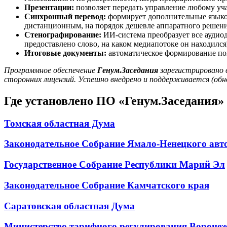
Презентации:
позволяет передать управление любому уч
Синхронный перевод:
формирует дополнительные языков
дистанционным, на порядок дешевле аппаратного решен
Стенографирование:
ИИ-система преобразует все аудиод
предоставлено слово, на каком медиапотоке он находилс
Итоговые документы:
автоматическое формирование пов
Программное обеспечение
Генум.Заседания
зарегистрировано 
сторонних лицензий. Успешно внедрено и поддерживается (обно
Где установлено ПО «Генум.Заседания»
Томская областная Дума
Законодательное Собрание Ямало-Ненецкого авт
Государственное Собрание Республики Марий Эл
Законодательное Собрание Камчатского края
Саратовская областная Дума
Министерство тарифного регулирования Воронеж