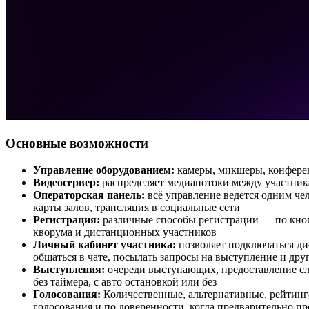
Основные возможности
Управление оборудованием:
камеры, микшеры, конферен
Видеосервер:
распределяет медиапотоки между участника
Операторская панель:
всё управление ведётся одним чел
карты залов, трансляция в социальные сети
Регистрация:
различные способы регистрации — по кнопк
кворума и дистанционных участников
Личный кабинет участника:
позволяет подключаться ди
общаться в чате, посылать запросы на выступление и дру
Выступления:
очереди выступающих, предоставление слов
без таймера, с авто остановкой или без
Голосования:
Количественные, альтернативные, рейтинго
голосования и по доверенности, когда предварительно п