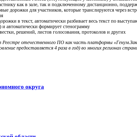
астнику как в зале, так и подключенному дистанционно, подде
ые дорожки для участников, которые транслируются через встро
ия
орожки в текст, автоматически разбивает весь текст по выступ
я) и автоматически формирует стенограмму
естки, решений, листов голосования, протоколов и других
в Реестре отечественного ПО как часть платформы «Генум.За
вление предоставляется 4 раза в год) во многих регионах стран
ономного округа
ской области