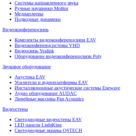
Системы направленного звука
Ручные наушники Molitor
Медиаплееры
Подводные динамики
Видеоконференцсвязь
Комплекты видеоконференцсвязи EAV
Видеоконференцсистемы VHD
Видеосвязь Yealink
Оборудование видеоконференцсвязи Poly
Звуковое оборудование
Акустика EAV
Усилители и аудиоплатформы EAV
Инсталляционные акустические системы Enewave
Аудио оборудование AUDAC
Линейные массивы Pan Acoustics
Видеостены
Светодиодные видеостены EAV
LED панели LightKing
Светодиодные экраны QSTECH