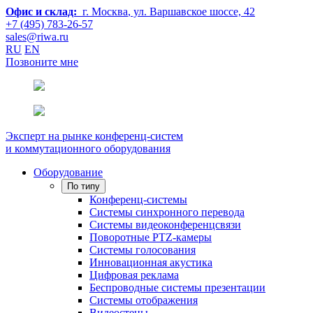
Офис и склад:
г. Москва
, ул. Варшавское шоссе, 42
+7 (495) 783-26-57
sales@riwa.ru
RU
EN
Позвоните мне
Эксперт на рынке конференц-систем
и коммутационного оборудования
Оборудование
По типу
Конференц-системы
Системы синхронного перевода
Системы видеоконференцсвязи
Поворотные PTZ-камеры
Системы голосования
Инновационная акустика
Цифровая реклама
Беспроводные системы презентации
Системы отображения
Видеостены