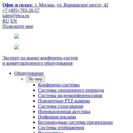
Офис и склад:
г. Москва
, ул. Варшавское шоссе, 42
+7 (495) 783-26-57
sales@riwa.ru
RU
EN
Позвоните мне
Эксперт на рынке конференц-систем
и коммутационного оборудования
Оборудование
По типу
Конференц-системы
Системы синхронного перевода
Системы видеоконференцсвязи
Поворотные PTZ-камеры
Системы голосования
Инновационная акустика
Цифровая реклама
Беспроводные системы презентации
Системы отображения
Видеостены