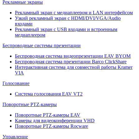
Рекламные экраны
Рекламный экран с медиаплеером и LAN интерфейсом
Узкий рекламный экран с HDMI/DVI/VGA/Audio
входами
Рекламный экран с USB входами и встроенным
медиаплеером
Беспроводные системы презентации
Беспроводная система видеопрезентации EAV BYOM
Беспроводная система презентации Barco ClickShare
Интерактивная система для совместной работы Kramer
VIA
Голосование
Система голосования EAV VT2
Поворотные PTZ-камеры
Поворотные PTZ-камеры EAV
Камеры для видеоконференции VHD
Поворотные PTZ-камеры Rocware
Управление