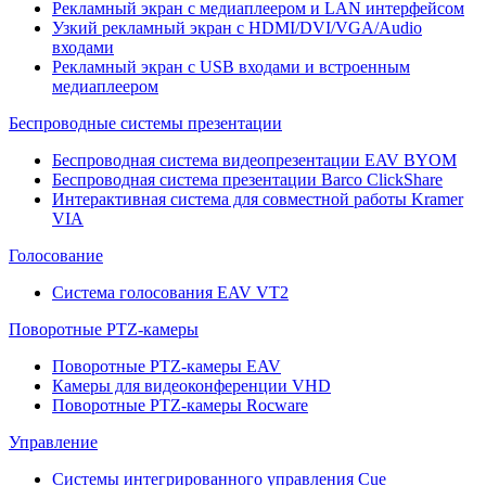
Рекламный экран с медиаплеером и LAN интерфейсом
Узкий рекламный экран с HDMI/DVI/VGA/Audio
входами
Рекламный экран с USB входами и встроенным
медиаплеером
Беспроводные системы презентации
Беспроводная система видеопрезентации EAV BYOM
Беспроводная система презентации Barco ClickShare
Интерактивная система для совместной работы Kramer
VIA
Голосование
Система голосования EAV VT2
Поворотные PTZ-камеры
Поворотные PTZ-камеры EAV
Камеры для видеоконференции VHD
Поворотные PTZ-камеры Rocware
Управление
Системы интегрированного управления Cue