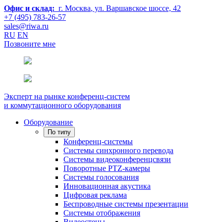
Офис и склад:
г. Москва
, ул. Варшавское шоссе, 42
+7 (495) 783-26-57
sales@riwa.ru
RU
EN
Позвоните мне
Эксперт на рынке конференц-систем
и коммутационного оборудования
Оборудование
По типу
Конференц-системы
Системы синхронного перевода
Системы видеоконференцсвязи
Поворотные PTZ-камеры
Системы голосования
Инновационная акустика
Цифровая реклама
Беспроводные системы презентации
Системы отображения
Видеостены