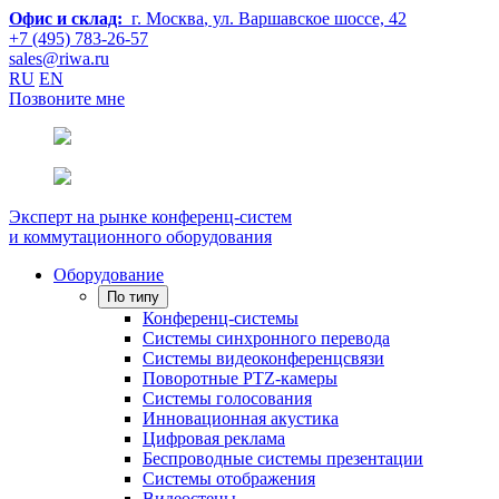
Офис и склад:
г. Москва
, ул. Варшавское шоссе, 42
+7 (495) 783-26-57
sales@riwa.ru
RU
EN
Позвоните мне
Эксперт на рынке конференц-систем
и коммутационного оборудования
Оборудование
По типу
Конференц-системы
Системы синхронного перевода
Системы видеоконференцсвязи
Поворотные PTZ-камеры
Системы голосования
Инновационная акустика
Цифровая реклама
Беспроводные системы презентации
Системы отображения
Видеостены