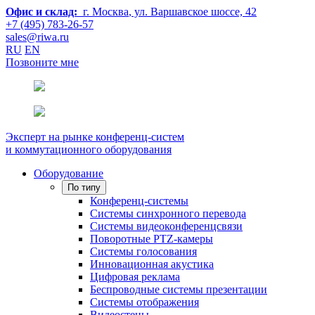
Офис и склад:
г. Москва
, ул. Варшавское шоссе, 42
+7 (495) 783-26-57
sales@riwa.ru
RU
EN
Позвоните мне
Эксперт на рынке конференц-систем
и коммутационного оборудования
Оборудование
По типу
Конференц-системы
Системы синхронного перевода
Системы видеоконференцсвязи
Поворотные PTZ-камеры
Системы голосования
Инновационная акустика
Цифровая реклама
Беспроводные системы презентации
Системы отображения
Видеостены