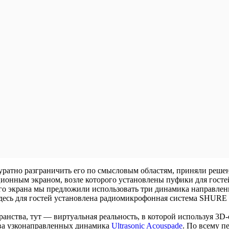
куратно разграничить его по смысловым областям, приняли реше
ионным экраном, возле которого установлены пуфики для гостей
го экрана мы предложили использовать три динамика направлен
 здесь для гостей установлена радиомикрофонная система SHU
анства, тут — виртуальная реальность, в которой используя 3D
 два узконаправленных динамика
Ultrasonic Acouspade
. По всему 