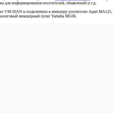
ы для информирования посетителей, объявлений и т.д.
amer VM-50AN и подключено к микшеру-усилителю Apart MA125. Н
 аналоговый микшерный пульт Yamaha MG06.