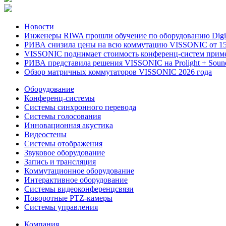
Новости
Инженеры RIWA прошли обучение по оборудованию DigiBi
РИВА снизила цены на всю коммутацию VISSONIC от 15
VISSONIC поднимает стоимость конференц-систем приме
РИВА представила решения VISSONIC на Prolight + Soun
Обзор матричных коммутаторов VISSONIC 2026 года
Оборудование
Конференц-системы
Системы синхронного перевода
Системы голосования
Инновационная акустика
Видеостены
Системы отображения
Звуковое оборудование
Запись и трансляция
Коммутационное оборудование
Интерактивное оборудование
Системы видеоконференцсвязи
Поворотные PTZ-камеры
Системы управления
Компания