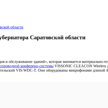
вской области
убернатора Саратовской области
ия и обслуживание зданий», которая занимается материально-т
спроводной конференц-системы
VISSONIC CLEACON Wireless для
ательский VIS-WDC-T. Они оборудованы микрофонами длиной 41