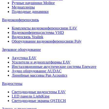
Ручные наушники Molitor
Медиаплееры
Подводные динамики
Видеоконференцсвязь
Комплекты видеоконференцсвязи EAV
Видеоконференцсистемы VHD
Видеосвязь Yealink
Оборудование видеоконференцсвязи Poly
Звуковое оборудование
Акустика EAV
Усилители и аудиоплатформы EAV
Инсталляционные акустические системы Enewave
Аудио оборудование AUDAC
Линейные массивы Pan Acoustics
Видеостены
Светодиодные видеостены EAV
LED панели LightKing
Светодиодные экраны QSTECH
Запись и трансляция