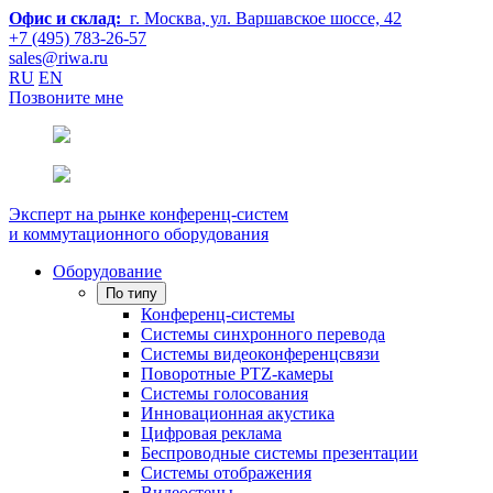
Офис и склад:
г. Москва
, ул. Варшавское шоссе, 42
+7 (495) 783-26-57
sales@riwa.ru
RU
EN
Позвоните мне
Эксперт на рынке конференц-систем
и коммутационного оборудования
Оборудование
По типу
Конференц-системы
Системы синхронного перевода
Системы видеоконференцсвязи
Поворотные PTZ-камеры
Системы голосования
Инновационная акустика
Цифровая реклама
Беспроводные системы презентации
Системы отображения
Видеостены