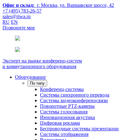
Офис и склад:
г. Москва
, ул. Варшавское шоссе, 42
+7 (495) 783-26-57
sales@riwa.ru
RU
EN
Позвоните мне
Эксперт на рынке конференц-систем
и коммутационного оборудования
Оборудование
По типу
Конференц-системы
Системы синхронного перевода
Системы видеоконференцсвязи
Поворотные PTZ-камеры
Системы голосования
Инновационная акустика
Цифровая реклама
Беспроводные системы презентации
Системы отображения
Видеостены