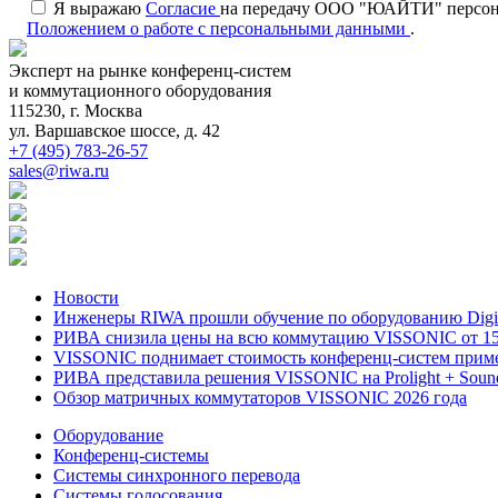
Я выражаю
Согласие
на передачу ООО "ЮАЙТИ" персональ
Положением о работе с персональными данными
.
Эксперт на рынке конференц-систем
и коммутационного оборудования
115230, г. Москва
ул. Варшавское шоссе, д. 42
+7 (495) 783-26-57
sales@riwa.ru
Новости
Инженеры RIWA прошли обучение по оборудованию DigiBi
РИВА снизила цены на всю коммутацию VISSONIC от 15
VISSONIC поднимает стоимость конференц-систем приме
РИВА представила решения VISSONIC на Prolight + Soun
Обзор матричных коммутаторов VISSONIC 2026 года
Оборудование
Конференц-системы
Системы синхронного перевода
Системы голосования