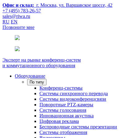
Офис и склад:
г. Москва
, ул. Варшавское шоссе, 42
+7 (495) 783-26-57
sales@riwa.ru
RU
EN
Позвоните мне
Эксперт на рынке конференц-систем
и коммутационного оборудования
Оборудование
По типу
Конференц-системы
Системы синхронного перевода
Системы видеоконференцсвязи
Поворотные PTZ-камеры
Системы голосования
Инновационная акустика
Цифровая реклама
Беспроводные системы презентации
Системы отображения
Видеостены