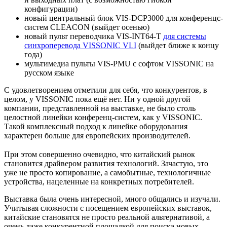
конфигурации)
новый центральный блок VIS-DCP3000 для конференцс-
систем CLEACON (выйдет осенью)
новый пульт переводчика VIS-INT64-T
для системы
синхроперевода VISSONIC VLI
(выйдет ближе к концу
года)
мультимедиа пульты VIS-PMU с софтом VISSONIC на
русском языке
С удовлетворением отметили для себя, что конкурентов, в
целом, у VISSONIC пока ещё нет. Ни у одной другой
компании, представленной на выставке, не было столь
целостной линейки конференц-систем, как у VISSONIC.
Такой комплексный подход к линейке оборудования
характерен больше для европейских производителей.
При этом совершенно очевидно, что китайский рынок
становится драйвером развития технологий. Зачастую, это
уже не просто копирование, а самобытные, технологичные
устройства, нацеленные на конкретных потребителей.
Выставка была очень интересной, много общались и изучали.
Учитывая сложности с посещением европейских выставок,
китайские становятся не просто реальной альтернативой, а
очень даже конкурентной площадкой для поиска новых