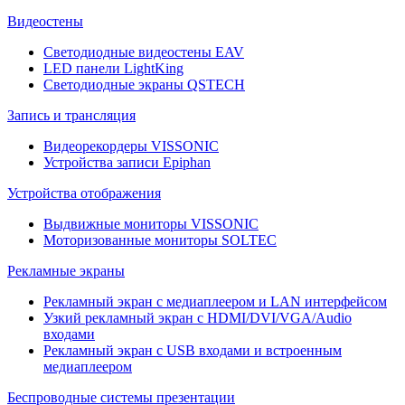
Видеостены
Светодиодные видеостены EAV
LED панели LightKing
Светодиодные экраны QSTECH
Запись и трансляция
Видеорекордеры VISSONIC
Устройства записи Epiphan
Устройства отображения
Выдвижные мониторы VISSONIC
Моторизованные мониторы SOLTEC
Рекламные экраны
Рекламный экран с медиаплеером и LAN интерфейсом
Узкий рекламный экран с HDMI/DVI/VGA/Audio
входами
Рекламный экран с USB входами и встроенным
медиаплеером
Беспроводные системы презентации