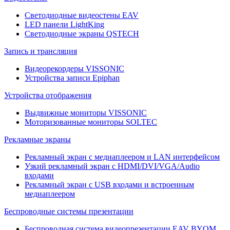
Светодиодные видеостены EAV
LED панели LightKing
Светодиодные экраны QSTECH
Запись и трансляция
Видеорекордеры VISSONIC
Устройства записи Epiphan
Устройства отображения
Выдвижные мониторы VISSONIC
Моторизованные мониторы SOLTEC
Рекламные экраны
Рекламный экран с медиаплеером и LAN интерфейсом
Узкий рекламный экран с HDMI/DVI/VGA/Audio
входами
Рекламный экран с USB входами и встроенным
медиаплеером
Беспроводные системы презентации
Беспроводная система видеопрезентации EAV BYOM