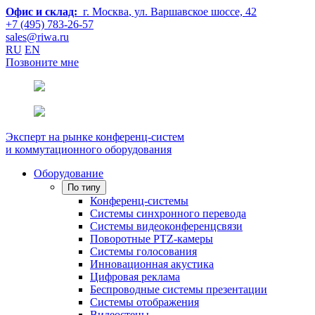
Офис и склад:
г. Москва
, ул. Варшавское шоссе, 42
+7 (495) 783-26-57
sales@riwa.ru
RU
EN
Позвоните мне
Эксперт на рынке конференц-систем
и коммутационного оборудования
Оборудование
По типу
Конференц-системы
Системы синхронного перевода
Системы видеоконференцсвязи
Поворотные PTZ-камеры
Системы голосования
Инновационная акустика
Цифровая реклама
Беспроводные системы презентации
Системы отображения
Видеостены