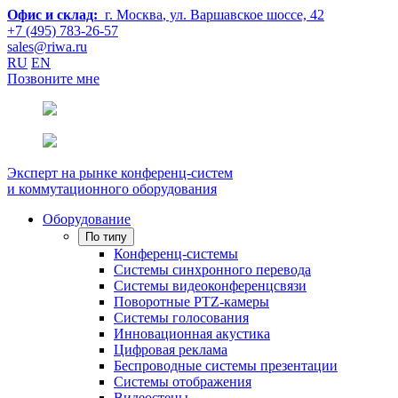
Офис и склад:
г. Москва
, ул. Варшавское шоссе, 42
+7 (495) 783-26-57
sales@riwa.ru
RU
EN
Позвоните мне
Эксперт на рынке конференц-систем
и коммутационного оборудования
Оборудование
По типу
Конференц-системы
Системы синхронного перевода
Системы видеоконференцсвязи
Поворотные PTZ-камеры
Системы голосования
Инновационная акустика
Цифровая реклама
Беспроводные системы презентации
Системы отображения
Видеостены