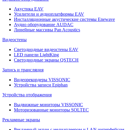
Акустика EAV
Усилители и аудиоплатформы EAV
Инсталляционные акустические системы Enewave
Аудио оборудование AUDAC
Линейные массивы Pan Acoustics
Видеостены
Светодиодные видеостены EAV
LED панели LightKing
Светодиодные экраны QSTECH
Запись и трансляция
Видеорекордеры VISSONIC
Устройства записи Epiphan
Устройства отображения
Выдвижные мониторы VISSONIC
Моторизованные мониторы SOLTEC
Рекламные экраны
Рекламный экран с медиаплеером и LAN интерфейсом