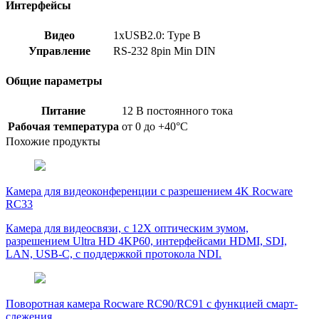
Интерфейсы
Видео
1xUSB2.0: Type B
Управление
RS-232 8pin Min DIN
Общие параметры
Питание
12 В постоянного тока
Рабочая температура
от 0 до +40°С
Похожие продукты
Камера для видеоконференции с разрешением 4K Rocware
RC33
Камера для видеосвязи, с 12X оптическим зумом,
разрешением Ultra HD 4KP60, интерфейсами HDMI, SDI,
LAN, USB-C, с поддержкой протокола NDI.
Поворотная камера Rocware RC90/RC91 с функцией смарт-
слежения