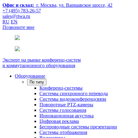
Офис и склад:
г. Москва
, ул. Варшавское шоссе, 42
+7 (495) 783-26-57
sales@riwa.ru
RU
EN
Позвоните мне
Эксперт на рынке конференц-систем
и коммутационного оборудования
Оборудование
По типу
Конференц-системы
Системы синхронного перевода
Системы видеоконференцсвязи
Поворотные PTZ-камеры
Системы голосования
Инновационная акустика
Цифровая реклама
Беспроводные системы презентации
Системы отображения
Видеостены