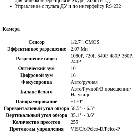
для видеоконференцсвязи Skype, Zoom и т.д.
Управление с пульта ДУ и по интерфейсу RS-232
Камера
Сенсор
1/2.7'', CMOS
Эффективное разрешение
2.07 Мп
1080P, 720P, 540P, 480P, 360P,
Разрешение видео
240P
Оптический зум
10
Цифровой зум
16
Фокусировка
Авто/ручная
Авто/Ручной/В помещении/
Баланс белого
На улице
Панорамирование
±170°
Горизонтальный угол обзора
58.5° ~ 6.5°
Вертикальный угол обзора
35.1° ~ 3.6°
Количество пресетов
255
Протоколы управления
VISCA/Pelco-D/Pelco-P