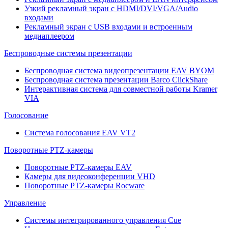
Узкий рекламный экран с HDMI/DVI/VGA/Audio
входами
Рекламный экран с USB входами и встроенным
медиаплеером
Беспроводные системы презентации
Беспроводная система видеопрезентации EAV BYOM
Беспроводная система презентации Barco ClickShare
Интерактивная система для совместной работы Kramer
VIA
Голосование
Система голосования EAV VT2
Поворотные PTZ-камеры
Поворотные PTZ-камеры EAV
Камеры для видеоконференции VHD
Поворотные PTZ-камеры Rocware
Управление
Системы интегрированного управления Cue