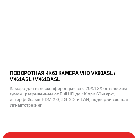
ПОВОРОТНАЯ 4K60 КАМЕРА VHD VX60ASL /
VX61ASL / VX61BASL
Камера для видеоконференцсвязи с 20X/12X оптическим
зумом, разрешением от Full HD до 4К при 60кадр\с,
интерфейсами HDMI2.0, 3G-SDI и LAN, поддерживающая
ИИ-автотрекинг