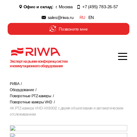
Офис и склад:
г. Москва
+7 (495) 783-26-57
sales@riwa.ru
RU
EN
Позвоните мне
Эксперт на рынке конференц-систем
и коммутационного оборудования
РИВА
Оборудование
Поворотные PTZ-камеры
Поворотные камеры VHD
4K PTZ-камера VHD-VX800I2 с двумя объективами и автоматическим
отслеживанием