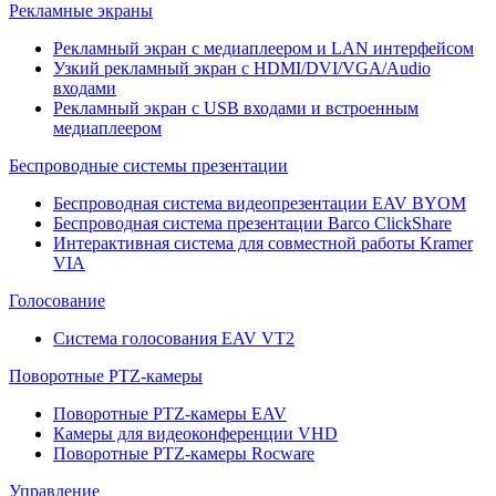
Рекламные экраны
Рекламный экран с медиаплеером и LAN интерфейсом
Узкий рекламный экран с HDMI/DVI/VGA/Audio
входами
Рекламный экран с USB входами и встроенным
медиаплеером
Беспроводные системы презентации
Беспроводная система видеопрезентации EAV BYOM
Беспроводная система презентации Barco ClickShare
Интерактивная система для совместной работы Kramer
VIA
Голосование
Система голосования EAV VT2
Поворотные PTZ-камеры
Поворотные PTZ-камеры EAV
Камеры для видеоконференции VHD
Поворотные PTZ-камеры Rocware
Управление