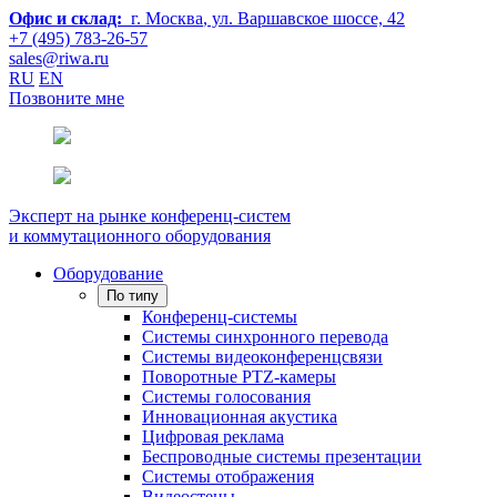
Офис и склад:
г. Москва
, ул. Варшавское шоссе, 42
+7 (495) 783-26-57
sales@riwa.ru
RU
EN
Позвоните мне
Эксперт на рынке конференц-систем
и коммутационного оборудования
Оборудование
По типу
Конференц-системы
Системы синхронного перевода
Системы видеоконференцсвязи
Поворотные PTZ-камеры
Системы голосования
Инновационная акустика
Цифровая реклама
Беспроводные системы презентации
Системы отображения
Видеостены