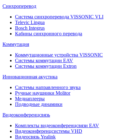
Синхроперевод
Система синхроперевода VISSONIC VLI
Televic Lingua
Bosch Integrus
Кабины синхронного перевода
Коммутация
Коммутационные устройства VISSONIC
Системы коммутации EAV
Системы коммутации Extron
Инновационная акустика
Системы направленного звука
Ручные наушники Molitor
Медиаплееры
Подводные динамики
Видеоконференцсвязь
Комплекты видеоконференцсвязи EAV
Видеоконференцсистемы VHD
Видеосвязь Yealink