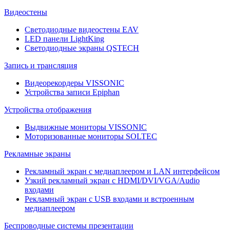
Видеостены
Светодиодные видеостены EAV
LED панели LightKing
Светодиодные экраны QSTECH
Запись и трансляция
Видеорекордеры VISSONIC
Устройства записи Epiphan
Устройства отображения
Выдвижные мониторы VISSONIC
Моторизованные мониторы SOLTEC
Рекламные экраны
Рекламный экран с медиаплеером и LAN интерфейсом
Узкий рекламный экран с HDMI/DVI/VGA/Audio
входами
Рекламный экран с USB входами и встроенным
медиаплеером
Беспроводные системы презентации