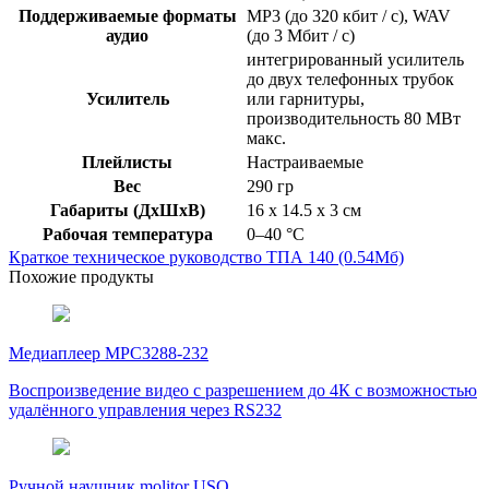
Поддерживаемые форматы
MP3 (до 320 кбит / с), WAV
аудио
(до 3 Мбит / с)
интегрированный усилитель
до двух телефонных трубок
Усилитель
или гарнитуры,
производительность 80 МВт
макс.
Плейлисты
Настраиваемые
Вес
290 гр
Габариты (ДхШхВ)
16 x 14.5 x 3 см
Рабочая температура
0–40 °C
Краткое техническое руководство ТПА 140
(0.54Мб)
Похожие продукты
Медиаплеер MPC3288-232
Воспроизведение видео с разрешением до 4К с возможностью
удалённого управления через RS232
Ручной наушник molitor USO