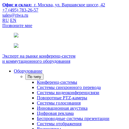
Офис и склад:
г. Москва
, ул. Варшавское шоссе, 42
+7 (495) 783-26-57
sales@riwa.ru
RU
EN
Позвоните мне
Эксперт на рынке конференц-систем
и коммутационного оборудования
Оборудование
По типу
Конференц-системы
Системы синхронного перевода
Системы видеоконференцсвязи
Поворотные PTZ-камеры
Системы голосования
Инновационная акустика
Цифровая реклама
Беспроводные системы презентации
Системы отображения
Видеостены