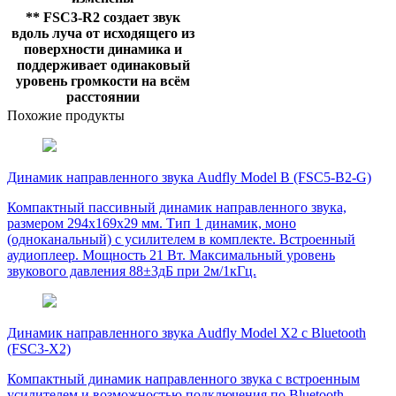
** FSC3-R2 создает звук
вдоль луча от исходящего из
поверхности динамика и
поддерживает одинаковый
уровень громкости на всём
расстоянии
Похожие продукты
Динамик направленного звука Audfly Model B (FSC5-B2-G)
Компактный пассивный динамик направленного звука,
размером 294x169x29 мм. Тип 1 динамик, моно
(одноканальный) с усилителем в комплекте. Встроенный
аудиоплеер. Мощность 21 Вт. Максимальный уровень
звукового давления 88±3дБ при 2м/1кГц.
Динамик направленного звука Audfly Model X2 с Bluetooth
(FSC3-X2)
Компактный динамик направленного звука с встроенным
усилителем и возможностью подключения по Bluetooth.