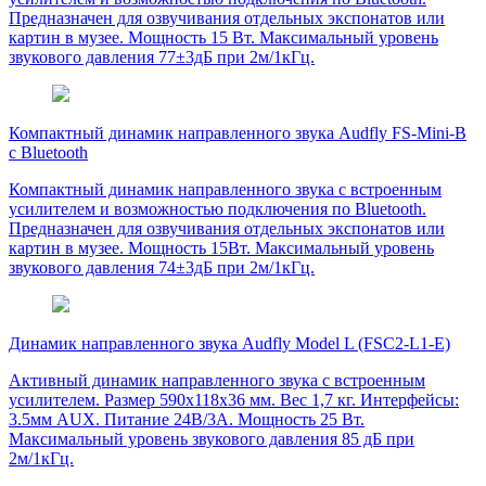
Предназначен для озвучивания отдельных экспонатов или
картин в музее. Мощность 15 Вт. Максимальный уровень
звукового давления 77±3дБ при 2м/1кГц.
Компактный динамик направленного звука Audfly FS-Mini-B
с Bluetooth
Компактный динамик направленного звука с встроенным
усилителем и возможностью подключения по Bluetooth.
Предназначен для озвучивания отдельных экспонатов или
картин в музее. Мощность 15Вт. Максимальный уровень
звукового давления 74±3дБ при 2м/1кГц.
Динамик направленного звука Audfly Model L (FSC2-L1-E)
Активный динамик направленного звука с встроенным
усилителем. Размер 590x118x36 мм. Вес 1,7 кг. Интерфейсы:
3.5мм AUX. Питание 24В/3A. Мощность 25 Вт.
Максимальный уровень звукового давления 85 дБ при
2м/1кГц.