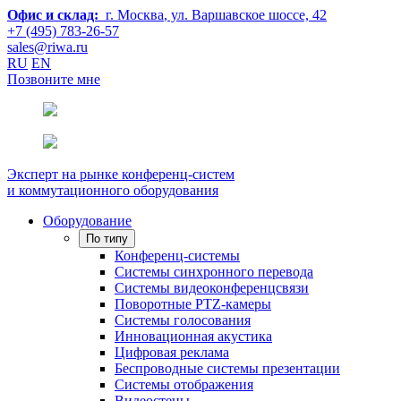
Офис и склад:
г. Москва
, ул. Варшавское шоссе, 42
+7 (495) 783-26-57
sales@riwa.ru
RU
EN
Позвоните мне
Эксперт на рынке конференц-систем
и коммутационного оборудования
Оборудование
По типу
Конференц-системы
Системы синхронного перевода
Системы видеоконференцсвязи
Поворотные PTZ-камеры
Системы голосования
Инновационная акустика
Цифровая реклама
Беспроводные системы презентации
Системы отображения
Видеостены