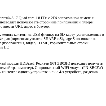
rtex®-A17 Quad core 1.8 ГГц с 2Гб оперативной памяти и
позволяет использовать сторонние приложения и плееры.
о ввести URL-адрес в браузер.
, менять контент на USB-флешку, на SD-карту, установленные в
 Вторая фирменная утилита SHARP e-Signage S позволяет на
нт (изображения, видео, HTML, горизонтальные строки
ии ПО.
ьный модуль HDBaseT Ресивер (PN-ZB03H) позволяет получать
местимый трансмиттер). Опциональный WIFi модуль (PN-ZB03W)
онтент с одного устройства или с 4-х устройств, разделив