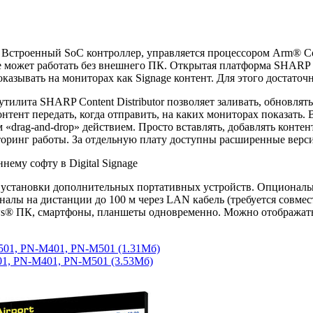
 Встроенный SoC контроллер, управляется процессором Arm® Co
 может работать без внешнего ПК. Открытая платформа SHARP 
зывать на мониторах как Signage контент. Для этого достаточн
илита SHARP Content Distributor позволяет заливать, обновлять
нтент передать, когда отправить, на каких мониторах показать.
«drag-and-drop» действием. Просто вставлять, добавлять конте
торинг работы. За отдельную плату доступны расширенные верс
я установки дополнительных портативных устройств. Опционал
гналы на дистанции до 100 м через LAN кабель (требуется сов
ws® ПК, смартфоны, планшеты одновременно. Можно отображать к
501, PN-M401, PN-M501
(1.31Мб)
01, PN-M401, PN-M501
(3.53Мб)