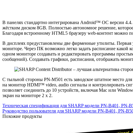
В панелях стандартно интегрирована Android™ ОС версии 4.4.
жёстким диском 8GB. Полностью автономное решение, которое
Благодаря встроенному HTML5 браузеру web-контент можно пока
В дисплеях предустановлены две фирменные утилиты. Первая ут
мониторе. Через ПК возможно легко задать расписание какой ко
одном мониторе создавать и редактировать программы простым 
сообщений). Создавать графики, расписания, отображать мони
С тыльной стороны PN-M501 есть заводское штатное место дл
на монитор HDMI™ video, audio сигналы и контролировать си
позволяет соединить до 10 устройств, включая Mac или Windo
экран на мониторе 2 х 2.
Техническая спецификация для SHARP модели PN-B401, PN-B
Руководство пользователя для SHARP модели PN-B401, PN-B5
Похожие продукты