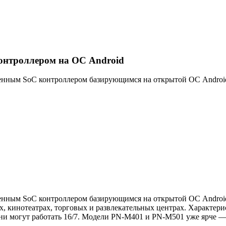
онтроллером на ОС Android
енным SoC контроллером базирующимся на открытой ОС Androi
енным SoC контроллером базирующимся на открытой ОС Android
цах, кинотеатрах, торговых и развлекательных центрах. Характер
ни могут работать 16/7. Модели PN-M401 и PN-M501 уже ярче — 