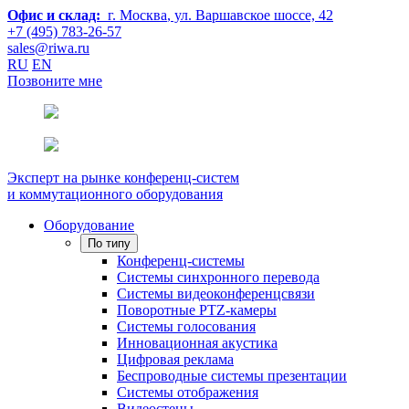
Офис и склад:
г. Москва
, ул. Варшавское шоссе, 42
+7 (495) 783-26-57
sales@riwa.ru
RU
EN
Позвоните мне
Эксперт на рынке конференц-систем
и коммутационного оборудования
Оборудование
По типу
Конференц-системы
Системы синхронного перевода
Системы видеоконференцсвязи
Поворотные PTZ-камеры
Системы голосования
Инновационная акустика
Цифровая реклама
Беспроводные системы презентации
Системы отображения
Видеостены