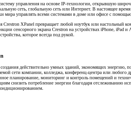
е систему управления на основе IP-технологии, открывшую шир
кальную сеть, глобальную сеть или Интернет. В настоящее врем
 мира управлять всеми системами в доме или офисе с помощью
гия Crestron XPanel превращает любой ноутбук или настольный к
ции сенсорного экрана Crestron на устройствах iPhone, iPad и
тройства, которое всегда под рукой.
on
ля создания действительно умных зданий, экономящих энергию,
емой сети компании, колледжа, конференц-центра или любого др
ленное планирование, мониторинг и контроль помещений и техн
ациям снизить потребление энергии благодаря отслеживанию исп
 кондиционированием.