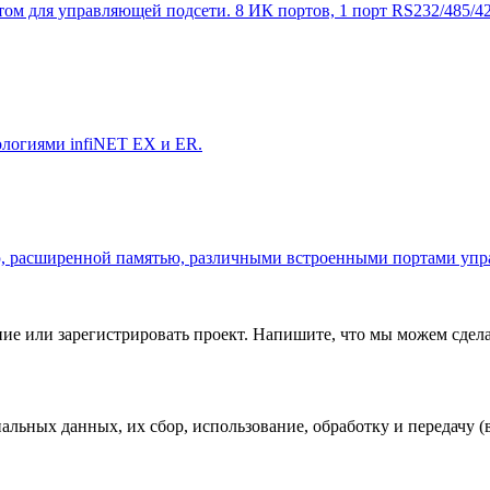
 для управляющей подсети. 8 ИК портов, 1 порт RS232/485/422, 
ологиями infiNET EX и ER.
ю, расширенной памятью, различными встроенными портами упр
ие или зарегистрировать проект. Напишите, что мы можем сдела
ных данных, их сбор, использование, обработку и передачу (в 