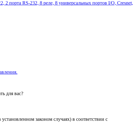
2 порта RS-232, 8 реле, 8 универсальных портов I/O, Cresnet,
авления.
ть для вас?
установленном законом случаях) в соответствии с