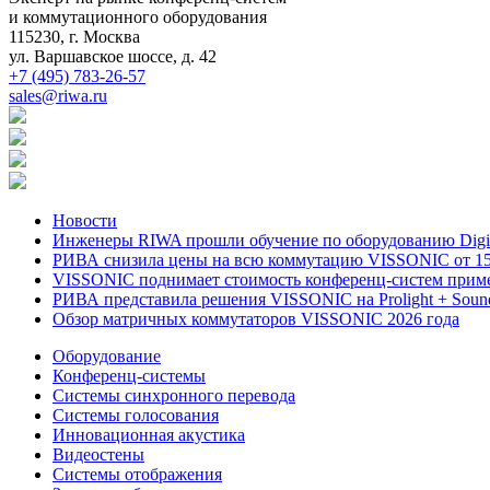
и коммутационного оборудования
115230, г. Москва
ул. Варшавское шоссе, д. 42
+7 (495) 783-26-57
sales@riwa.ru
Новости
Инженеры RIWA прошли обучение по оборудованию DigiBi
РИВА снизила цены на всю коммутацию VISSONIC от 15
VISSONIC поднимает стоимость конференц-систем приме
РИВА представила решения VISSONIC на Prolight + Soun
Обзор матричных коммутаторов VISSONIC 2026 года
Оборудование
Конференц-системы
Системы синхронного перевода
Системы голосования
Инновационная акустика
Видеостены
Системы отображения