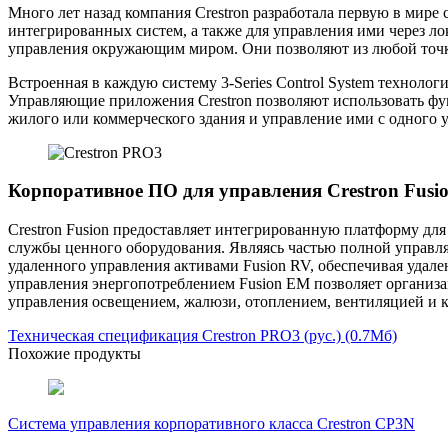
Много лет назад компания Crestron разработала первую в мир
интегрированных систем, а также для управления ими через ло
управления окружающим миром. Они позволяют из любой точки
Встроенная в каждую систему 3-Series Control System техноло
Управляющие приложения Crestron позволяют использовать функ
жилого или коммерческого здания и управление ими с одного ус
Корпоративное ПО для управления Crestron Fusi
Crestron Fusion предоставляет интегрированную платформу д
службы ценного оборудования. Являясь частью полной управля
удаленного управления активами Fusion RV, обеспечивая уда
управления энергопотреблением Fusion EM позволяет организ
управления освещением, жалюзи, отоплением, вентиляцией и
Техническая спецификация Crestron PRO3 (рус.)
(0.7Мб)
Похожие продукты
Система управления корпоративного класса Crestron CP3N