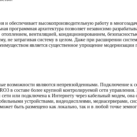
 и обеспечивает высокопроизводительную работу в многозадач
ная программная архитектура позволяет независимо разрабатыв
топлением, вентиляцией, кондиционированием, безопасностью, а
мму, не затрагивая систему в целом. Даже при расширении сист
 преимуществом является существенное упрощение модернизации
вые возможности являются непревзойденными. Подключение к сети
PRO3 в составе более крупной контролируемой сети управления. 
 сети или подключена к Интернету через кабельный модем, она
ильными устройствами, видеодисплеями, медиасерверами, сист
может быть размещено как локально, так и в любой точке земног