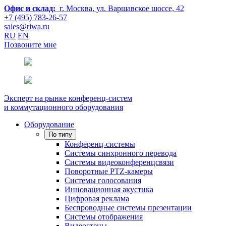
Офис и склад:
г. Москва
, ул. Варшавское шоссе, 42
+7 (495) 783-26-57
sales@riwa.ru
RU
EN
Позвоните мне
Эксперт на рынке конференц-систем
и коммутационного оборудования
Оборудование
По типу
Конференц-системы
Системы синхронного перевода
Системы видеоконференцсвязи
Поворотные PTZ-камеры
Системы голосования
Инновационная акустика
Цифровая реклама
Беспроводные системы презентации
Системы отображения
Видеостены