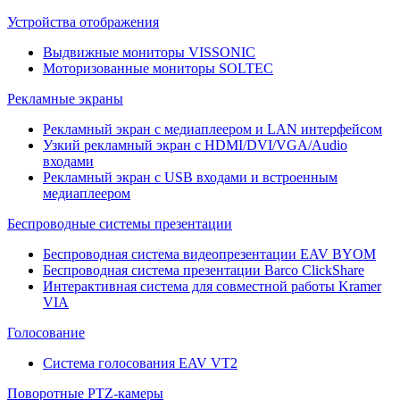
Устройства отображения
Выдвижные мониторы VISSONIC
Моторизованные мониторы SOLTEC
Рекламные экраны
Рекламный экран с медиаплеером и LAN интерфейсом
Узкий рекламный экран с HDMI/DVI/VGA/Audio
входами
Рекламный экран с USB входами и встроенным
медиаплеером
Беспроводные системы презентации
Беспроводная система видеопрезентации EAV BYOM
Беспроводная система презентации Barco ClickShare
Интерактивная система для совместной работы Kramer
VIA
Голосование
Система голосования EAV VT2
Поворотные PTZ-камеры