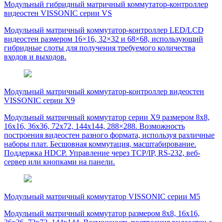
Модульный гибридный матричный коммутатор-контроллер
видеостен VISSONIC серии VS
Модульный матричный коммутатор-контроллер LED/LCD
видеостен размером 16×16, 32×32 и 68×68, использующий
гибридные слоты для получения требуемого количества
входов и выходов.
Модульный матричный коммутатор-контроллер видеостен
VISSONIC серии X9
Модульный матричный коммутатор серии X9 размером 8х8,
16х16, 36х36, 72х72, 144х144, 288×288. Возможность
построения видеостен разного формата, используя различные
наборы плат. Бесшовная коммутация, масштабирование.
Поддержка HDCP. Управление через TCP/IP, RS-232, веб-
сервер или кнопками на панели.
Модульный матричный коммутатор VISSONIC серии M5
Модульный матричный коммутатор размером 8х8, 16х16,