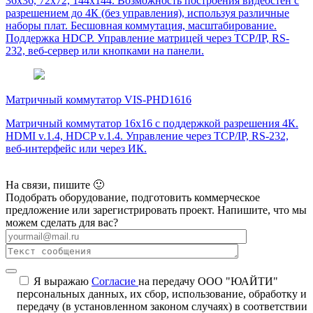
36х36, 72х72, 144х144. Возможность построения видеостен с
разрешением до 4К (без управления), используя различные
наборы плат. Бесшовная коммутация, масштабирование.
Поддержка HDCP. Управление матрицей через TCP/IP, RS-
232, веб-сервер или кнопками на панели.
Матричный коммутатор VIS-PHD1616
Матричный коммутатор 16х16 с поддержкой разрешения 4К.
HDMI v.1.4, HDCP v.1.4. Управление через TCP/IP, RS-232,
веб-интерфейс или через ИК.
На связи, пишите 🙂
Подобрать оборудование, подготовить коммерческое
предложение или зарегистрировать проект. Напишите, что мы
можем сделать для вас?
Я выражаю
Согласие
на передачу ООО "ЮАЙТИ"
персональных данных, их сбор, использование, обработку и
передачу (в установленном законом случаях) в соответствии