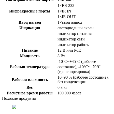
1×RS-232
Инфракрасные порты
1×IR IN
1×IR OUT
Ввод-вывод
1×ввод-вывод
Индикация
светодиодный экран
индикатор питания
индикатор сети
индикатор работы
Питание
12 В или PoE
Мощность
8 Вт
-10°C~+45°C (рабочее
Рабочая температура
состояние), -10℃~+70℃
(транспортировка)
10–90 % (рабочее состояние),
Рабочая влажность
без конденсации
Вес
0,8 кг
Расчётное время работы
100 000 часов
Похожие продукты