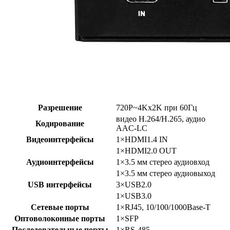
Разрешение
720P~4Kx2K при 60Гц
видео H.264/H.265, аудио
Кодирование
AAC-LC
Видеоинтерфейсы
1×HDMI1.4 IN
1×HDMI2.0 OUT
Аудиоинтерфейсы
1×3.5 мм стерео аудиовход
1×3.5 мм стерео аудиовыход
USB интерфейсы
3×USB2.0
1×USB3.0
Сетевые порты
1×RJ45, 10/100/1000Base-T
Оптоволоконные порты
1×SFP
Последовательные порты
1×RS-485