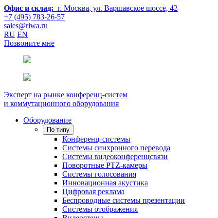
Офис и склад:
г. Москва
, ул. Варшавское шоссе, 42
+7 (495) 783-26-57
sales@riwa.ru
RU
EN
Позвоните мне
Эксперт на рынке конференц-систем
и коммутационного оборудования
Оборудование
По типу
Конференц-системы
Системы синхронного перевода
Системы видеоконференцсвязи
Поворотные PTZ-камеры
Системы голосования
Инновационная акустика
Цифровая реклама
Беспроводные системы презентации
Системы отображения
Видеостены