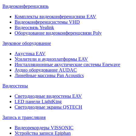
Видеоконференцсвязь
Комплекты видеоконференцсвязи EAV
Видеоконференцсистемы VHD
Видеосвязь Yealink
Оборудование видеоконференцсвязи Poly
Звуковое оборудование
Акустика EAV
Усилители и аудиоплатформы EAV
Инсталляционные акустические системы Enewave
Аудио оборудование AUDAC
Линейные массивы Pan Acoustics
Видеостены
Светодиодные видеостены EAV
LED панели LightKing
Светодиодные экраны QSTECH
Запись и трансляция
Видеорекордеры VISSONIC
Устройства записи Epiphan