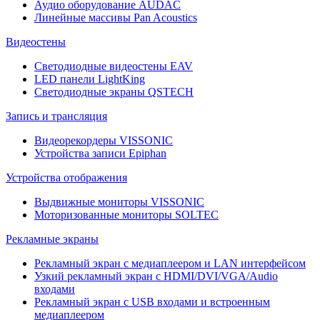
Аудио оборудование AUDAC
Линейные массивы Pan Acoustics
Видеостены
Светодиодные видеостены EAV
LED панели LightKing
Светодиодные экраны QSTECH
Запись и трансляция
Видеорекордеры VISSONIC
Устройства записи Epiphan
Устройства отображения
Выдвижные мониторы VISSONIC
Моторизованные мониторы SOLTEC
Рекламные экраны
Рекламный экран с медиаплеером и LAN интерфейсом
Узкий рекламный экран с HDMI/DVI/VGA/Audio
входами
Рекламный экран с USB входами и встроенным
медиаплеером