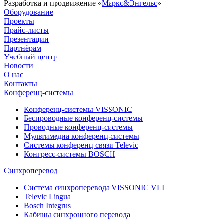
Разработка и продвижение «
Маркс&Энгельс
»
Оборудование
Проекты
Прайс-листы
Презентации
Партнёрам
Учебный центр
Новости
О нас
Контакты
Конференц-системы
Конференц-системы VISSONIC
Беспроводные конференц-системы
Проводные конференц-системы
Мультимедиа конференц-системы
Системы конференц связи Televic
Конгресс-системы BOSCH
Синхроперевод
Система синхроперевода VISSONIC VLI
Televic Lingua
Bosch Integrus
Кабины синхронного перевода