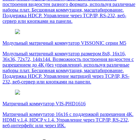
построения видеостен разного формата, используя различные
наборы плат. Бесшовная коммутация, масштабирование.
Поддержка HDCP. Управление через TCP/IP, RS-232, веб-
сервер или кнопками на панели.
Модульный матричный коммутатор VISSONIC серии M5
Модульный матричный коммутатор размером 8х8, 16х16,
36х36, 72х72, 144х144. Возможность построения видеостен с
разрешением до 4К (без управления), используя различные
наборы плат. Бесшовная коммутация, масштабирование.
Поддержка HDCP. Управление матрицей через TCP/IP, RS-
232, веб-сервер или кнопками на панели.
Матричный коммутатор VIS-PHD1616
Матричный коммутатор 16х16 с поддержкой разрешения 4К.
HDMI v.1.4, HDCP v.1.4. Управление через TCP/IP, RS-232,
веб-интерфейс или через ИК.