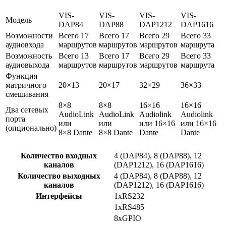
VIS-
VIS-
VIS-
VIS-
Модель
DAP84
DAP88
DAP1212
DAP1616
Возможности
Всего 17
Всего 17
Всего 29
Всего 33
аудиовхода
маршрутов
маршрутов
маршрутов
маршрута
Возможность
Всего 13
Всего 17
Всего 29
Всего 33
аудиовыхода
маршрутов
маршрутов
маршрутов
маршрута
Функция
матричного
20×13
20×17
32×29
36×33
смешивания
8×8
8×8
16×16
16×16
Два сетевых
AudioLink
AudioLink
Audiolink
Audiolink
порта
или
или
или 16×16
или 16×16
(опционально)
8×8 Dante
8×8 Dante
Dante
Dante
Количество входных
4 (DAP84), 8 (DAP88), 12
каналов
(DAP1212), 16 (DAP1616)
Количество выходных
4 (DAP84), 8 (DAP88), 12
каналов
(DAP1212), 16 (DAP1616)
Интерфейсы
1xRS232
1xRS485
8xGPIO