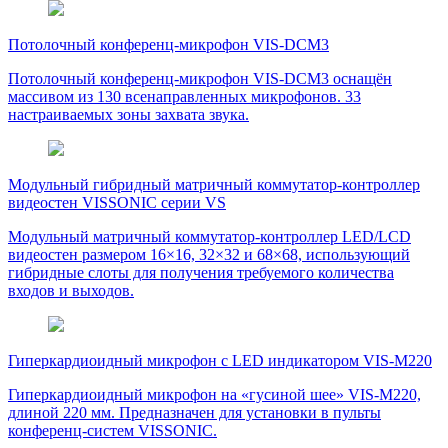
Потолочный конференц-микрофон VIS-DCM3
Потолочный конференц-микрофон VIS-DCM3 оснащён
массивом из 130 всенаправленных микрофонов. 33
настраиваемых зоны захвата звука.
Модульный гибридный матричный коммутатор-контроллер
видеостен VISSONIC серии VS
Модульный матричный коммутатор-контроллер LED/LCD
видеостен размером 16×16, 32×32 и 68×68, использующий
гибридные слоты для получения требуемого количества
входов и выходов.
Гиперкардиоидный микрофон с LED индикатором VIS-M220
Гиперкардиоидный микрофон на «гусиной шее» VIS-M220,
длиной 220 мм. Предназначен для установки в пульты
конференц-систем VISSONIC.