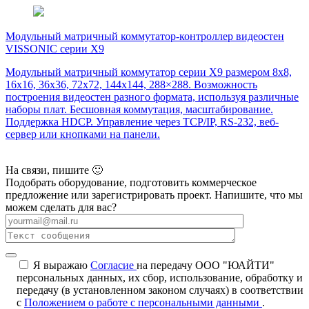
Модульный матричный коммутатор-контроллер видеостен
VISSONIC серии X9
Модульный матричный коммутатор серии X9 размером 8х8,
16х16, 36х36, 72х72, 144х144, 288×288. Возможность
построения видеостен разного формата, используя различные
наборы плат. Бесшовная коммутация, масштабирование.
Поддержка HDCP. Управление через TCP/IP, RS-232, веб-
сервер или кнопками на панели.
На связи, пишите 🙂
Подобрать оборудование, подготовить коммерческое
предложение или зарегистрировать проект. Напишите, что мы
можем сделать для вас?
Я выражаю
Согласие
на передачу ООО "ЮАЙТИ"
персональных данных, их сбор, использование, обработку и
передачу (в установленном законом случаях) в соответствии
с
Положением о работе с персональными данными
.