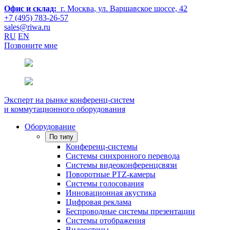
Офис и склад:
г. Москва
, ул. Варшавское шоссе, 42
+7 (495) 783-26-57
sales@riwa.ru
RU
EN
Позвоните мне
Эксперт на рынке конференц-систем
и коммутационного оборудования
Оборудование
По типу
Конференц-системы
Системы синхронного перевода
Системы видеоконференцсвязи
Поворотные PTZ-камеры
Системы голосования
Инновационная акустика
Цифровая реклама
Беспроводные системы презентации
Системы отображения
Видеостены