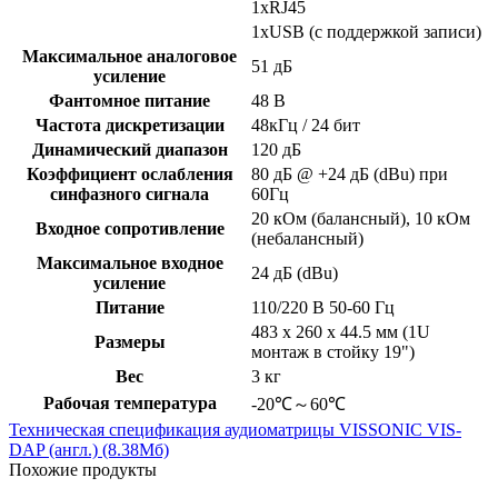
1xRJ45
1xUSB (с поддержкой записи)
Максимальное аналоговое
51 дБ
усиление
Фантомное питание
48 В
Частота дискретизации
48кГц / 24 бит
Динамический диапазон
120 дБ
Коэффициент ослабления
80 дБ @ +24 дБ (dBu) при
синфазного сигнала
60Гц
20 кОм (балансный), 10 кОм
Входное сопротивление
(небалансный)
Максимальное входное
24 дБ (dBu)
усиление
Питание
110/220 В 50-60 Гц
483 x 260 x 44.5 мм (1U
Размеры
монтаж в стойку 19")
Вес
3 кг
Рабочая температура
-20℃～60℃
Техническая спецификация аудиоматрицы VISSONIC VIS-
DAP (англ.)
(8.38Мб)
Похожие продукты