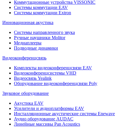
Коммутационные устройства VISSONIC
Системы коммутации EAV
Системы коммутации Extron
Инновационная акустика
Системы направленного звука
Ручные наушники Molitor
Медиаплееры
Подводные динамики
Видеоконференцсвязь
Комплекты видеоконференцсвязи EAV
Видеоконференцсистемы VHD
Видеосвязь Yealink
Оборудование видеоконференцсвязи Poly
Звуковое оборудование
Акустика EAV
Усилители и аудиоплатформы EAV
Инсталляционные акустические системы Enewave
Аудио оборудование AUDAC
Линейные массивы Pan Acoustics