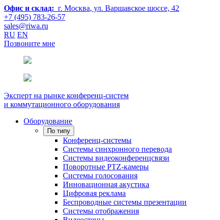
Офис и склад:
г. Москва
, ул. Варшавское шоссе, 42
+7 (495) 783-26-57
sales@riwa.ru
RU
EN
Позвоните мне
Эксперт на рынке конференц-систем
и коммутационного оборудования
Оборудование
По типу
Конференц-системы
Системы синхронного перевода
Системы видеоконференцсвязи
Поворотные PTZ-камеры
Системы голосования
Инновационная акустика
Цифровая реклама
Беспроводные системы презентации
Системы отображения
Видеостены