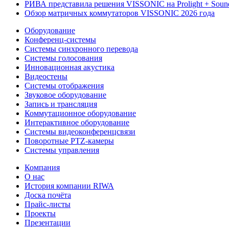
РИВА представила решения VISSONIC на Prolight + Soun
Обзор матричных коммутаторов VISSONIC 2026 года
Оборудование
Конференц-системы
Системы синхронного перевода
Системы голосования
Инновационная акустика
Видеостены
Системы отображения
Звуковое оборудование
Запись и трансляция
Коммутационное оборудование
Интерактивное оборудование
Системы видеоконференцсвязи
Поворотные PTZ-камеры
Системы управления
Компания
О нас
История компании RIWA
Доска почёта
Прайс-листы
Проекты
Презентации