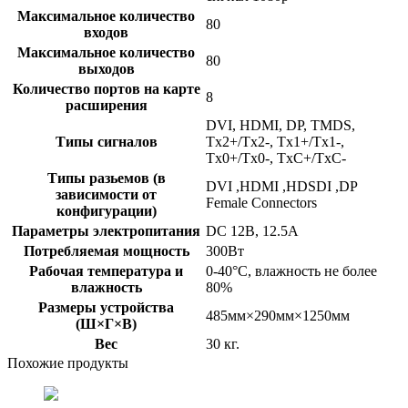
Максимальное количество
80
входов
Максимальное количество
80
выходов
Количество портов на карте
8
расширения
DVI, HDMI, DP, TMDS,
Типы сигналов
Tx2+/Tx2-, Tx1+/Tx1-,
Tx0+/Tx0-, TxC+/TxC-
Типы разьемов (в
DVI ,HDMI ,HDSDI ,DP
зависимости от
Female Connectors
конфигурации)
Параметры электропитания
DC 12В, 12.5A
Потребляемая мощность
300Вт
Рабочая температура и
0-40°C, влажность не более
влажность
80%
Размеры устройства
485мм×290мм×1250мм
(Ш×Г×В)
Вес
30 кг.
Похожие продукты