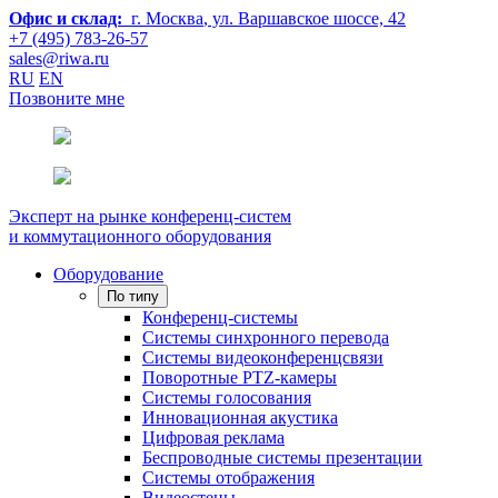
Офис и склад:
г. Москва
, ул. Варшавское шоссе, 42
+7 (495) 783-26-57
sales@riwa.ru
RU
EN
Позвоните мне
Эксперт на рынке конференц-систем
и коммутационного оборудования
Оборудование
По типу
Конференц-системы
Системы синхронного перевода
Системы видеоконференцсвязи
Поворотные PTZ-камеры
Системы голосования
Инновационная акустика
Цифровая реклама
Беспроводные системы презентации
Системы отображения
Видеостены