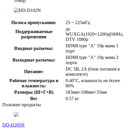
1080p
Полоса пропускания:
25 ~ 225мГц
до
Поддерживаемые
WUXGA(1920×1200)@60Hz,
разрешения
DTV 1080p
HDMI type "A" 19p мама 1
Входные разъемы:
порт
HDMI type "A" 19p мама 2
Выходные разъемы:
порта
DC 5В, 2A (блок питания в
Питание:
комплекте)
Рабочая температура и
0-40°C, влажность не более
влажность:
80%
Размеры (Ш×Г×В)
183мм×108мм×35мм
Вес
0.57 кг
Похожие продукты
DD-D205N