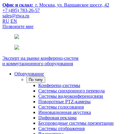
Офис и склад:
г. Москва
, ул. Варшавское шоссе, 42
+7 (495) 783-26-57
sales@riwa.ru
RU
EN
Позвоните мне
Эксперт на рынке конференц-систем
и коммутационного оборудования
Оборудование
По типу
Конференц-системы
Системы синхронного перевода
Системы видеоконференцсвязи
Поворотные PTZ-камеры
Системы голосования
Инновационная акустика
Цифровая реклама
Беспроводные системы презентации
Системы отображения
Видеостены