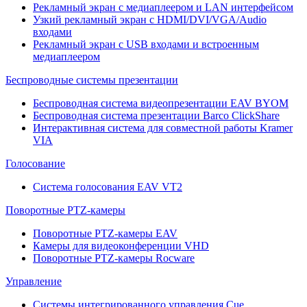
Рекламный экран с медиаплеером и LAN интерфейсом
Узкий рекламный экран с HDMI/DVI/VGA/Audio
входами
Рекламный экран с USB входами и встроенным
медиаплеером
Беспроводные системы презентации
Беспроводная система видеопрезентации EAV BYOM
Беспроводная система презентации Barco ClickShare
Интерактивная система для совместной работы Kramer
VIA
Голосование
Система голосования EAV VT2
Поворотные PTZ-камеры
Поворотные PTZ-камеры EAV
Камеры для видеоконференции VHD
Поворотные PTZ-камеры Rocware
Управление
Системы интегрированного управления Cue