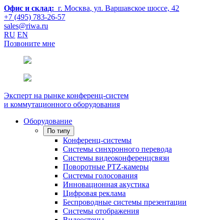
Офис и склад:
г. Москва
, ул. Варшавское шоссе, 42
+7 (495) 783-26-57
sales@riwa.ru
RU
EN
Позвоните мне
Эксперт на рынке конференц-систем
и коммутационного оборудования
Оборудование
По типу
Конференц-системы
Системы синхронного перевода
Системы видеоконференцсвязи
Поворотные PTZ-камеры
Системы голосования
Инновационная акустика
Цифровая реклама
Беспроводные системы презентации
Системы отображения
Видеостены