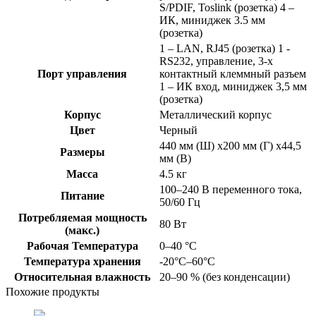
S/PDIF, Toslink (розетка) 4 –
ИК, миниджек 3.5 мм
(розетка)
1 – LAN, RJ45 (розетка) 1 -
RS232, управление, 3-х
Порт управления
контактный клеммный разъем
1 – ИК вход, миниджек 3,5 мм
(розетка)
Корпус
Металлический корпус
Цвет
Черный
440 мм (Ш) x200 мм (Г) x44,5
Размеры
мм (В)
Масса
4.5 кг
100–240 В переменного тока,
Питание
50/60 Гц
Потребляемая мощность
80 Вт
(макс.)
Рабочая Температура
0–40 °C
Температура хранения
-20°C–60°C
Относительная влажность
20–90 % (без конденсации)
Похожие продукты