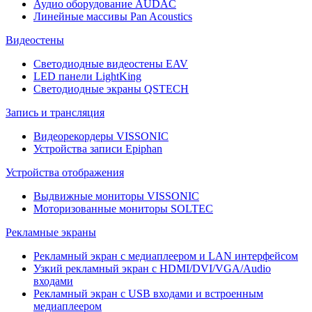
Аудио оборудование AUDAC
Линейные массивы Pan Acoustics
Видеостены
Светодиодные видеостены EAV
LED панели LightKing
Светодиодные экраны QSTECH
Запись и трансляция
Видеорекордеры VISSONIC
Устройства записи Epiphan
Устройства отображения
Выдвижные мониторы VISSONIC
Моторизованные мониторы SOLTEC
Рекламные экраны
Рекламный экран с медиаплеером и LAN интерфейсом
Узкий рекламный экран с HDMI/DVI/VGA/Audio
входами
Рекламный экран с USB входами и встроенным
медиаплеером