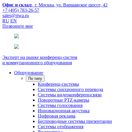
Офис и склад:
г. Москва
, ул. Варшавское шоссе, 42
+7 (495) 783-26-57
sales@riwa.ru
RU
EN
Позвоните мне
Эксперт на рынке конференц-систем
и коммутационного оборудования
Оборудование
По типу
Конференц-системы
Системы синхронного перевода
Системы видеоконференцсвязи
Поворотные PTZ-камеры
Системы голосования
Инновационная акустика
Цифровая реклама
Беспроводные системы презентации
Системы отображения
Видеостены