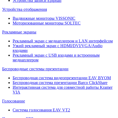
Устройства записи Epiphan
Устройства отображения
Выдвижные мониторы VISSONIC
Моторизованные мониторы SOLTEC
Рекламные экраны
Рекламный экран с медиаплеером и LAN интерфейсом
Узкий рекламный экран с HDMI/DVI/VGA/Audio
входами
Рекламный экран с USB входами и встроенным
медиаплеером
Беспроводные системы презентации
Беспроводная система видеопрезентации EAV BYOM
Беспроводная система презентации Barco ClickShare
Интерактивная система для совместной работы Kramer
VIA
Голосование
Система голосования EAV VT2