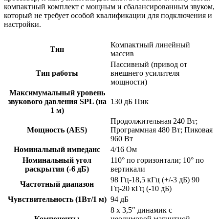
компактный комплект с мощным и сбалансированным звуком,
который не требует особой квалификации для подключения и
настройки.
Компактный линейный
Тип
массив
Пассивный (привод от
Тип работы
внешнего усилителя
мощности)
Максимумальный уровень
звукового давления SPL (на
130 дБ Пик
1 м)
Продолжительная 240 Вт;
Мощность (AES)
Программная 480 Вт; Пиковая
960 Вт
Номинальный импеданс
4/16 Ом
Номинальный угол
110° по горизонтали; 10° по
раскрытия (-6 дБ)
вертикали
98 Гц-18,5 кГц (+/-3 дБ) 90
Частотный диапазон
Гц-20 кГц (-10 дБ)
Чувствительность (1Вт/1 м)
94 дБ
8 x 3,5″ динамик с
Компоненты
неодимовой магнитной