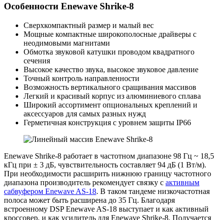
Особенности Enewave Shrike-8
Сверхкомпактный размер и малый вес
Мощные компактные широкополосные драйверы с
неодимовыми магнитами
Обмотка звуковой катушки проводом квадратного
сечения
Высокое качество звука, высокое звуковое давление
Точный контроль направленности
Возможность вертикального сращивания массивов
Легкий и красивый корпус из алюминиевого сплава
Широкий ассортимент опциональных креплений и
аксессуаров для самых разных нужд
Герметичная конструкция с уровнем защиты IP66
Enewave Shrike-8 работает в частотном диапазоне 98 Гц ~ 18,5
кГц при ± 3 дБ, чувствительность составляет 94 дБ (1 Вт/м).
При необходимости расширить нижнюю границу частотного
диапазона производитель рекомендует связку с
активным
сабвуфером Enewave AS-18
. В таком тандеме низкочастотная
полоса может быть расширена до 35 Гц. Благодаря
встроенному DSP Enewave AS-18 выступает и как активный
кроссовер, и как усилитель для Enewave Shrike-8. Получается