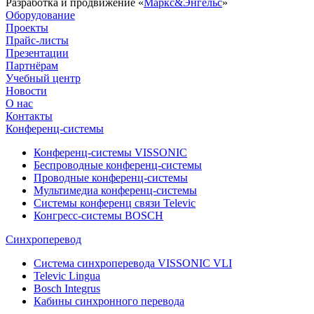
Разработка и продвижение «
Маркс&Энгельс
»
Оборудование
Проекты
Прайс-листы
Презентации
Партнёрам
Учебный центр
Новости
О нас
Контакты
Конференц-системы
Конференц-системы VISSONIC
Беспроводные конференц-системы
Проводные конференц-системы
Мультимедиа конференц-системы
Системы конференц связи Televic
Конгресс-системы BOSCH
Синхроперевод
Система синхроперевода VISSONIC VLI
Televic Lingua
Bosch Integrus
Кабины синхронного перевода