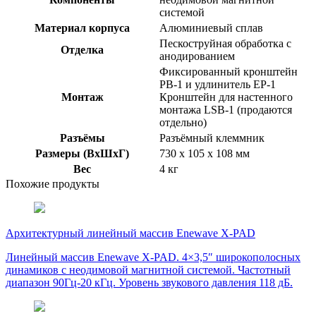
системой
Материал корпуса
Алюминиевый сплав
Пескоструйная обработка с
Отделка
анодированием
Фиксированный кронштейн
PB-1 и удлинитель EP-1
Монтаж
Кронштейн для настенного
монтажа LSB-1 (продаются
отдельно)
Разъёмы
Разъёмный клеммник
Размеры (ВxШxГ)
730 x 105 x 108 мм
Вес
4 кг
Похожие продукты
Архитектурный линейный массив Enewave X-PAD
Линейный массив Enewave X-PAD. 4×3,5″ широкополосных
динамиков с неодимовой магнитной системой. Частотный
диапазон 90Гц-20 кГц. Уровень звукового давления 118 дБ.