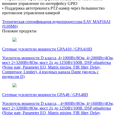
внешнее управление по интерфейсу GPIO
• Поддержка автотрекинга PTZ-камер через большинство
протоколов управления камерой
Техническая спецификация аудиопроцессора EAV MAP16AI
(0.69Мб)
Похожие продукты
Сетевые усилители мощности GPA410 / GPA410D
Усилитель мощности D класса, 4×1000Вт/8Ом, 4×2000Вт/4Ом,
мост 2×3200Вт/8Ом, мост 2х до 1250Вт/100В. DSP обработка
(Noise gate, Parameter EQ, Matrix mixing, FIR filter, Delay,
Compressor, Limiter), 4 входных канала Dante (модель с
индексом D)
Сетевые усилители мощности GPA48 / GPA48D
Усилитель мощности D класса, , 4×800Вт/8Ом, 4×1600Вт/4Ом,
мост 2×3200Вт/8Ом, мост 2х до 1250Вт/100В. DSP обработка
(Noise gate, Parameter EQ, Matrix mixing, FIR filter, Delay,