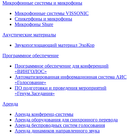
Микрофонные системы и микрофоны
Микрофонные системы VISSONIC
Спикерфоны и микрофоны
Микрофоны Shure
Акустические материалы
Звукопоглощающий материал ЭхоКор
Программное обеспечение
Программное обеспечение для конференций
«ВИНГОЛОС»
Автоматизированная информационная система АИС
«Голосование»
ПО подготовки и проведения мероприятий
«Генум.Заседания»
Аренда
Аренда конференц-системы
Аренда оборудования для синхронного перевода
Аренда беспроводных систем голосования
Аренда динамиков направленного звука