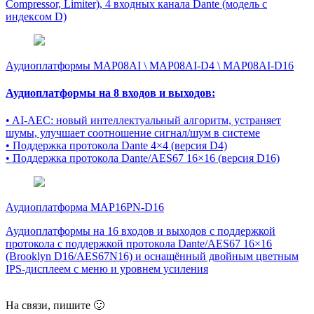
Compressor, Limiter), 4 входных канала Dante (модель с
индексом D)
Аудиоплатформы MAP08AI \ MAP08AI-D4 \ MAP08AI-D16
Аудиоплатформы на 8 входов и выходов:
• AI-AEC: новый интеллектуальный алгоритм, устраняет
шумы, улучшает соотношение сигнал/шум в системе
• Поддержка протокола Dante 4×4 (версия D4)
• Поддержка протокола Dante/AES67 16×16 (версия D16)
Аудиоплатформа MAP16PN-D16
Аудиоплатформы на 16 входов и выходов с поддержкой
протокола с поддержкой протокола Dante/AES67 16×16
(Brooklyn D16/AES67N16) и оснащённый двойным цветным
IPS-дисплеем с меню и уровнем усиления
На связи, пишите 🙂