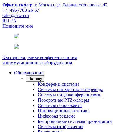
Офис и склад:
г. Москва
, ул. Варшавское шоссе, 42
+7 (495) 783-26-57
sales@riwa.ru
RU
EN
Позвоните мне
Эксперт на рынке конференц-систем
и коммутационного оборудования
Оборудование
По типу
Конференц-системы
Системы синхронного перевода
Системы видеоконференцсвязи
Поворотные PTZ-камеры
Системы голосования
Инновационная акустика
Цифровая реклама
Беспроводные системы презентации
Системы отображения
Видеостены