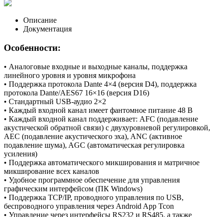
Описание
Документация
Особенности:
• Аналоговые входные и выходные каналы, поддержка
линейного уровня и уровня микрофона
• Поддержка протокола Dante 4×4 (версия D4), поддержка
протокола Dante/AES67 16×16 (версия D16)
• Стандартный USB-аудио 2×2
• Каждый входной канал имеет фантомное питание 48 В
• Каждый входной канал поддерживает: AFC (подавление
акустической обратной связи) с двухуровневой регулировкой,
AEC (подавление акустического эха), ANC (активное
подавление шума), AGC (автоматическая регулировка
усиления)
• Поддержка автоматического микширования и матричное
микширование всех каналов
• Удобное программное обеспечение для управления
графическим интерфейсом (ПК Windows)
• Поддержка TCP/IP, проводного управления по USB,
беспроводного управления через Android App Tcon
• Управление через интерфейсы RS232 и RS485, а также