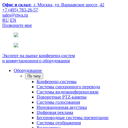
Офис и склад:
г. Москва
, ул. Варшавское шоссе, 42
+7 (495) 783-26-57
sales@riwa.ru
RU
EN
Позвоните мне
Эксперт на рынке конференц-систем
и коммутационного оборудования
Оборудование
По типу
Конференц-системы
Системы синхронного перевода
Системы видеоконференцсвязи
Поворотные PTZ-камеры
Системы голосования
Инновационная акустика
Цифровая реклама
Беспроводные системы презентации
Системы отображения
Видеостены