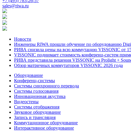
+7 (495) 783-26-57
sales@riwa.ru
Новости
Инженеры RIWA прошли обучение по оборудованию DigiBi
РИВА снизила цены на всю коммутацию VISSONIC от 15
VISSONIC поднимает стоимость конференц-систем приме
РИВА представила решения VISSONIC на Prolight + Soun
Обзор матричных коммутаторов VISSONIC 2026 года
Оборудование
Конференц-системы
Системы синхронного перевода
Системы голосования
Инновационная акустика
Видеостены
Системы отображения
Звуковое оборудование
Запись и трансляция
Коммутационное оборудование
Интерактивное оборудование