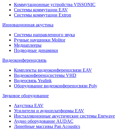
Коммутационные устройства VISSONIC
Системы коммутации EAV
Системы коммутации Extron
Инновационная акустика
Системы направленного звука
Ручные наушники Molitor
Медиаплееры
Подводные динамики
Видеоконференцсвязь
Комплекты видеоконференцсвязи EAV
Видеоконференцсистемы VHD
Видеосвязь Yealink
Оборудование видеоконференцсвязи Poly
Звуковое оборудование
Акустика EAV
Усилители и аудиоплатформы EAV
Инсталляционные акустические системы Enewave
Аудио оборудование AUDAC
Линейные массивы Pan Acoustics