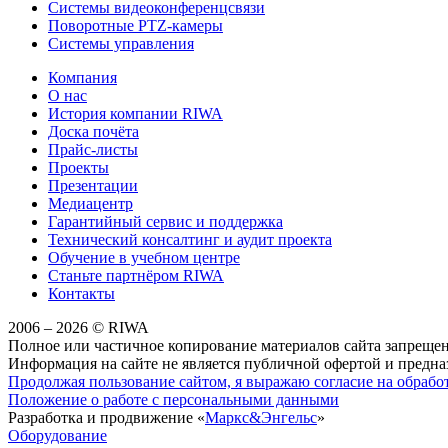
Системы видеоконференцсвязи
Поворотные PTZ-камеры
Системы управления
Компания
О нас
История компании RIWA
Доска почёта
Прайс-листы
Проекты
Презентации
Медиацентр
Гарантийный сервис и поддержка
Технический консалтинг и аудит проекта
Обучение в учебном центре
Станьте партнёром RIWA
Контакты
2006 – 2026 © RIWA
Полное или частичное копирование материалов сайта запрещен
Информация на сайте не является публичной офертой и предназ
Продолжая пользование сайтом, я выражаю согласие на обраб
Положение о работе с персональными данными
Разработка и продвижение «
Маркс&Энгельс
»
Оборудование