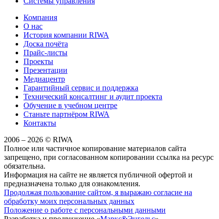
Системы управления
Компания
О нас
История компании RIWA
Доска почёта
Прайс-листы
Проекты
Презентации
Медиацентр
Гарантийный сервис и поддержка
Технический консалтинг и аудит проекта
Обучение в учебном центре
Станьте партнёром RIWA
Контакты
2006 – 2026 © RIWA
Полное или частичное копирование материалов сайта
запрещено, при согласованном копировании ссылка на ресурс
обязательна.
Информация на сайте не является публичной офертой и
предназначена только для ознакомления.
Продолжая пользование сайтом, я выражаю согласие на
обработку моих персональных данных
Положение о работе с персональными данными
Разработка и продвижение «
Маркс&Энгельс
»