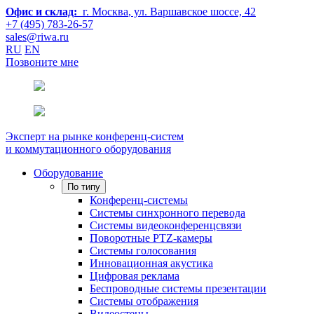
Офис и склад:
г. Москва
, ул. Варшавское шоссе, 42
+7 (495) 783-26-57
sales@riwa.ru
RU
EN
Позвоните мне
Эксперт на рынке конференц-систем
и коммутационного оборудования
Оборудование
По типу
Конференц-системы
Системы синхронного перевода
Системы видеоконференцсвязи
Поворотные PTZ-камеры
Системы голосования
Инновационная акустика
Цифровая реклама
Беспроводные системы презентации
Системы отображения
Видеостены