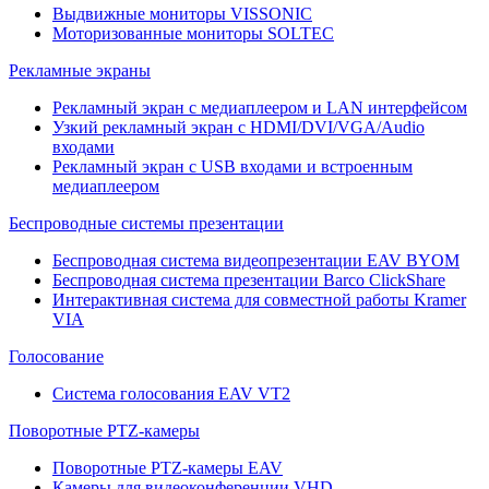
Выдвижные мониторы VISSONIC
Моторизованные мониторы SOLTEC
Рекламные экраны
Рекламный экран с медиаплеером и LAN интерфейсом
Узкий рекламный экран с HDMI/DVI/VGA/Audio
входами
Рекламный экран с USB входами и встроенным
медиаплеером
Беспроводные системы презентации
Беспроводная система видеопрезентации EAV BYOM
Беспроводная система презентации Barco ClickShare
Интерактивная система для совместной работы Kramer
VIA
Голосование
Система голосования EAV VT2
Поворотные PTZ-камеры
Поворотные PTZ-камеры EAV
Камеры для видеоконференции VHD