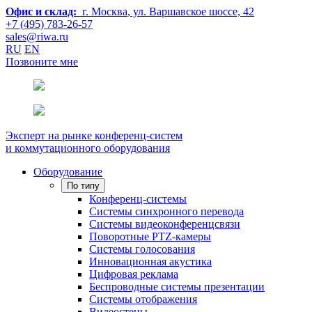
Офис и склад:
г. Москва
, ул. Варшавское шоссе, 42
+7 (495) 783-26-57
sales@riwa.ru
RU
EN
Позвоните мне
Эксперт на рынке конференц-систем
и коммутационного оборудования
Оборудование
По типу
Конференц-системы
Системы синхронного перевода
Системы видеоконференцсвязи
Поворотные PTZ-камеры
Системы голосования
Инновационная акустика
Цифровая реклама
Беспроводные системы презентации
Системы отображения
Видеостены